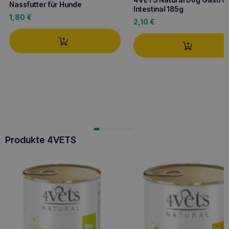
Nassfutter für Hunde
Intestinal 185g
1,80
€
2,10
€
Produkte 4VETS