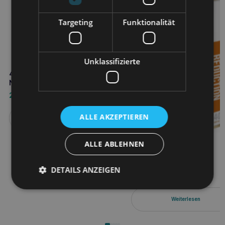
Targeting
Funktionalität
Unklassifizierte
4VETS Natürliche
Nierenunterstützung 185g
2,00
€
ALLE AKZEPTIEREN
Weiterlesen
ALLE ABLEHNEN
4VETS Natural Weight
Reduction 400g für
DETAILS ANZEIGEN
übergewichtige Hunde
3,00
€
Weiterlesen