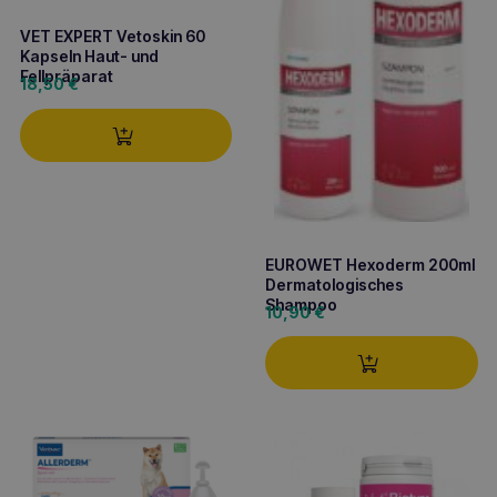
VET EXPERT Vetoskin 60
Kapseln Haut- und
Fellpräparat
18,50
€
EUROWET Hexoderm 200ml
Dermatologisches
Shampoo
10,90
€