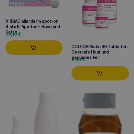
VIRBAC allerderm spot-on
4ml x 6 Pipetten – Hund und
Katze
34,10
€
DOLFOS Biotin 90 Tabletten
Gesunde Haut und
gesundes Fell
7,90
€