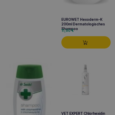
EUROWET Hexoderm-K
200ml Dermatologisches
Shampoo
11,50
€
VET EXPERT Chlorhexidin