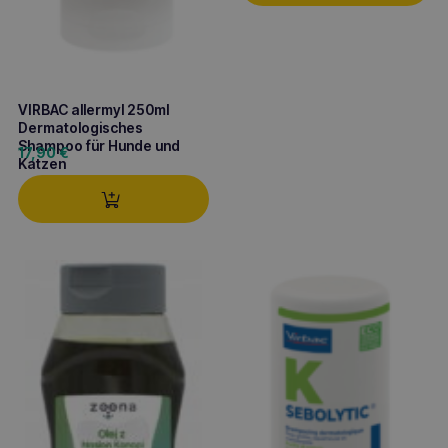
VIRBAC allermyl 250ml
Dermatologisches
Shampoo für Hunde und
17,90
€
Katzen