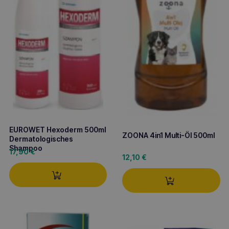
EUROWET Hexoderm 500ml
ZOONA 4in1 Multi-Öl 500ml
Dermatologisches
Shampoo
17,90
€
12,10
€