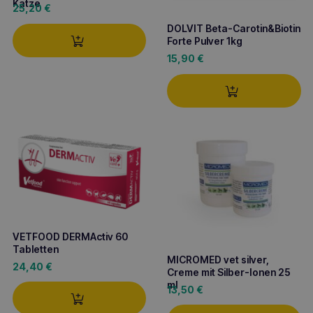
Katze
25,20
€
DOLVIT Beta-Carotin&Biotin
Forte Pulver 1kg
15,90
€
VETFOOD DERMActiv 60
Tabletten
MICROMED vet silver,
24,40
€
Creme mit Silber-Ionen 25
ml
13,50
€