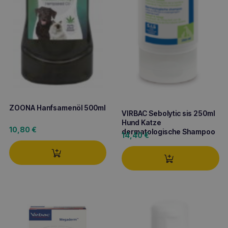
ZOONA Hanfsamenöl 500ml
VIRBAC Sebolytic sis 250ml
Hund Katze
10,80
€
dermatologische Shampoo
14,40
€