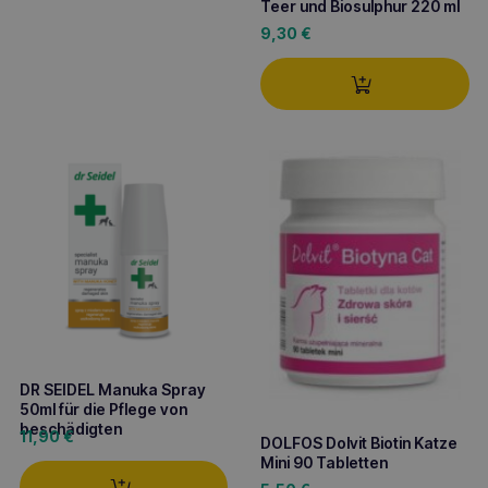
Teer und Biosulphur 220 ml
9,30
€
DR SEIDEL Manuka Spray
50ml für die Pflege von
beschädigten
11,90
€
DOLFOS Dolvit Biotin Katze
Mini 90 Tabletten