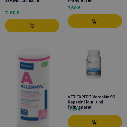
ZOONA Lachsöl 1l
Spray 100 ml
7,60
€
11,60
€
VET EXPERT Vetoskin 90
Kapseln Haut- und
Fellpräparat
17,10
€