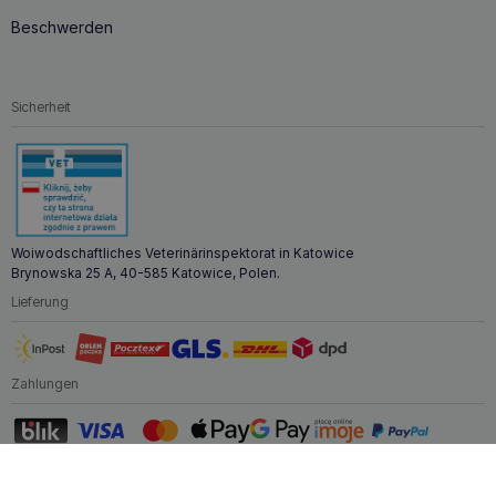
Beschwerden
Sicherheit
Woiwodschaftliches Veterinärinspektorat in Katowice
Brynowska 25 A, 40-585 Katowice, Polen.
Lieferung
Zahlungen
Zoona.eu © Alle Rechte vorbehalten.
Nach oben