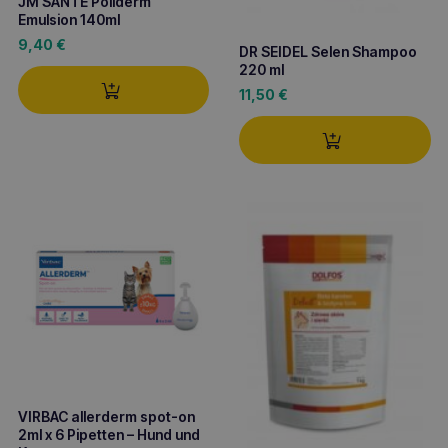
JM SANTE Poliderm
Emulsion 140ml
9,40
€
DR SEIDEL Selen Shampoo
220 ml
11,50
€
VIRBAC allerderm spot-on
2ml x 6 Pipetten – Hund und