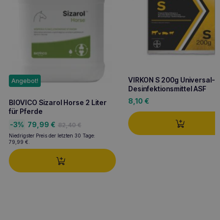
VIRKON S 200g Universal-
Angebot!
Desinfektionsmittel ASF
8,10
€
BIOVICO Sizarol Horse 2 Liter
für Pferde
Ursprünglicher
Aktueller
-3%
79,99
€
82,40
€
Preis
Preis
Niedrigster Preis der letzten 30 Tage:
war:
ist:
79,99
€
.
82,40 €
79,99 €.