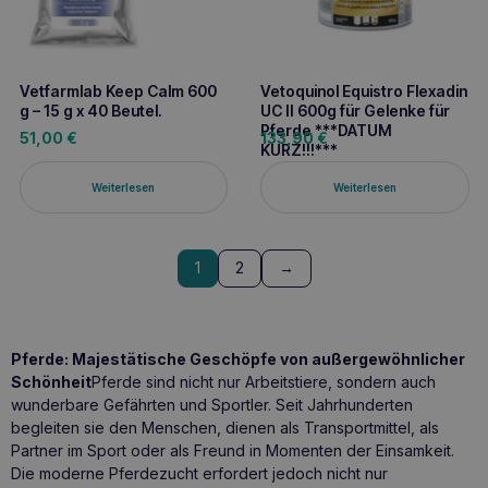
Vetfarmlab Keep Calm 600
Vetoquinol Equistro Flexadin
g – 15 g x 40 Beutel.
UC II 600g für Gelenke für
Pferde ***DATUM
51,00
€
133,90
€
KURZ!!!***
Weiterlesen
Weiterlesen
1
2
→
Pferde: Majestätische Geschöpfe von außergewöhnlicher
Schönheit
Pferde sind nicht nur Arbeitstiere, sondern auch
wunderbare Gefährten und Sportler. Seit Jahrhunderten
begleiten sie den Menschen, dienen als Transportmittel, als
Partner im Sport oder als Freund in Momenten der Einsamkeit.
Die moderne Pferdezucht erfordert jedoch nicht nur