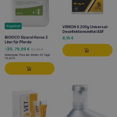
Angebot!
VIRKON S 200g Universal-
Desinfektionsmittel ASF
BIOVICO Sizarol Horse 2
8,10
€
Liter für Pferde
Ursprünglicher
Aktueller
-3%
79,99
€
82,40
€
Preis
Preis
Niedrigster Preis der letzten 30 Tage:
war:
ist:
79,99
€
.
82,40 €
79,99 €.