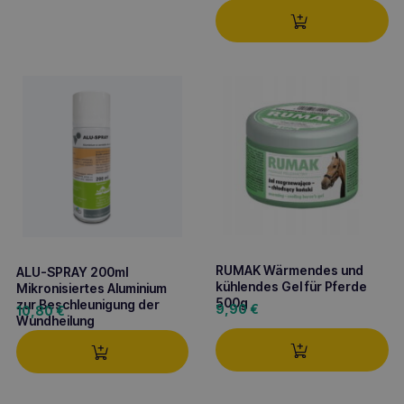
RUMAK Wärmendes und
ALU-SPRAY 200ml
kühlendes Gel für Pferde
Mikronisiertes Aluminium
500g
zur Beschleunigung der
9,90
€
10,80
€
Wundheilung