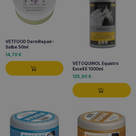
VETFOOD DermRepair-
Salbe 50ml
14,70
€
VETOQUINOL Equistro
Excell E 1000ml
125,90
€