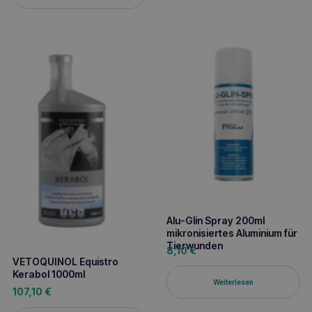
Alu-Glin Spray 200ml
mikronisiertes Aluminium für
Tierwunden
8,10
€
VETOQUINOL Equistro
Kerabol 1000ml
Weiterlesen
107,10
€