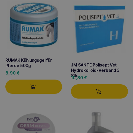
RUMAK Kühlungsgel für
JM SANTE Polisept Vet
Pferde 500g
Hydrokolloid-Verband 3
8,90
€
Stk.
10,80
€