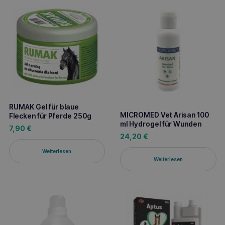
RUMAK Gel für blaue
MICROMED Vet Arisan 100
Flecken für Pferde 250g
ml Hydrogel für Wunden
7,90
€
24,20
€
Weiterlesen
Weiterlesen