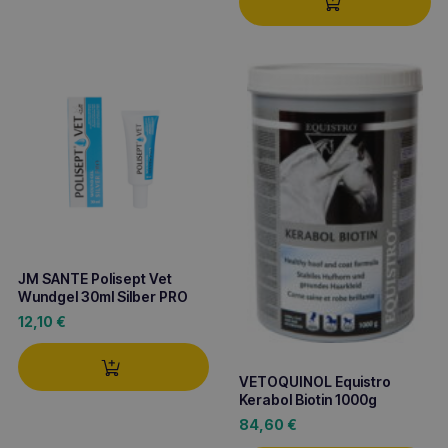
JM SANTE Polisept Vet
Wundgel 30ml Silber PRO
12,10
€
VETOQUINOL Equistro
Kerabol Biotin 1000g
84,60
€