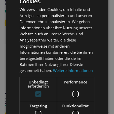
Cookies.
VETOQUINOL Equistro
Mega Base Junior 1000ml
Wir verwenden Cookies, um Inhalte und
113,30
€
Anzeigen zu personalisieren und unseren
Datenverkehr zu analysieren. Wir geben
Informationen über Ihre Nutzung unserer
Website auch an unsere Werbe- und
Analysepartner weiter, die diese
möglicherweise mit anderen
Informationen kombinieren, die Sie ihnen
bereitgestellt haben oder die sie im
Rahmen Ihrer Nutzung ihrer Dienste
gesammelt haben.
Weitere Informationen
Unbedingt
Performance
erforderlich
RUMAK Wärmendes und
MICROMED Vet diferion
kühlendes Gel für Pferde
10ml antibakterielle
250g
Augentropfen
5,80
€
15,30
€
Targeting
Funktionalität