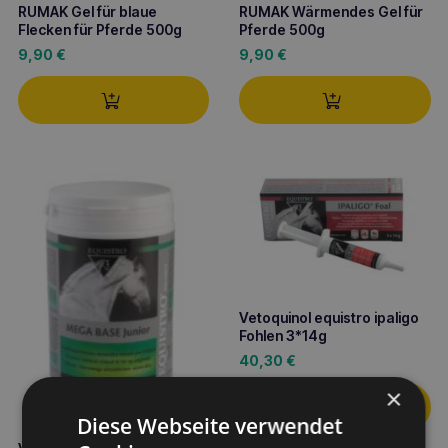
RUMAK Gel für blaue
RUMAK Wärmendes Gel für
Flecken für Pferde 500g
Pferde 500g
9,90
€
9,90
€
Vetoquinol equistro ipaligo
Fohlen 3*14g
40,30
€
×
Diese Webseite verwendet