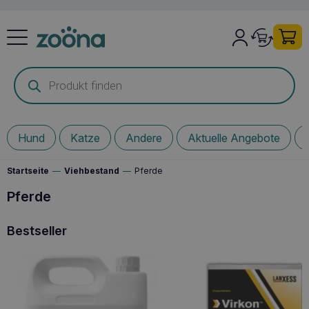
Products
search
Hund
Katze
Andere
Aktuelle Angebote
Startseite
—
Viehbestand
—
Pferde
Pferde
Bestseller