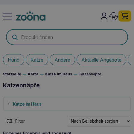
Products
search
Hund
Katze
Andere
Aktuelle Angebote
Startseite
—
Katze
—
Katze im Haus
—
Katzennäpfe
Katzennäpfe
Katze im Haus
Filter
Einzelnes Ergebnis wird angezeigt