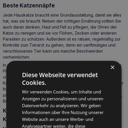
Beste Katzennäpfe
Jede Hauskatze braucht eine Grundausstattung, damit sie alles
hat, was sie braucht. Neben der richtigen Ernährung sollten Sie
auch daran denken, Haut und Fell zu pflegen,
die Ohren der
Katze zu reinigen
und sie vor Flöhen, Zecken oder anderen
Parasiten zu schützen. Außerdem ist es ratsam, regelmäßig zur
Kontrolle zum Tierarzt zu gehen, denn ein sanftmütiges und
verschlossenes Tier kann uns manche Beschwerden
verheimlichen.
×
In unserem Online-Shop zoona.de finden Sie alle notwendigen
Produkte,
Zubehör für die Katzenhygiene und -pflege und
Diese Webseite verwendet
vieles mehr. Sie können aus einer Vielzahl von Katzennäpfen,
Cookies.
Katzenspielzeug
,
Nahrungsergänzungsmitteln und Vitaminen für
Ihre Katze
, Präparaten zum Schutz vor dem Befall mit
Wir verwenden Cookies, um Inhalte und
pathogenen Mikroorganismen oder Parasiten, Transportmitteln,
Anzeigen zu personalisieren und unseren
Betten usw. wählen.
Datenverkehr zu analysieren. Wir geben
Katzennäpfe aus Keramik, Metall oder
Informationen über Ihre Nutzung unserer
Kunststoff? Was soll man wählen?
Website auch an unsere Werbe- und
Analysepartner weiter, die diese