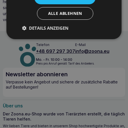
hergestellt sind. Wir garantieren, dass er lange Zeit ohne
sichtbare Gebrauchsspuren hält. Er ist sehr leicht zu reinigen,
ALLE ABLEHNEN
und die stabile Konstruktion und das robuste Material
verhindern, dass der Napf umkippt.
DETAILS ANZEIGEN
Telefon
E-Mail
+48 697 297 307
info@zoona.eu
Mo. - Fr. 10:00 - 14:00
Preis pro Anruf gemäß Tarif des Anbieters.
Newsletter abonnieren
Verpasse kein Angebot und sichere dir zusätzliche Rabatte
auf Bestellungen!
Über uns
Der Zoona.eu-Shop wurde von Tierärzten erstellt, die täglich
Tieren helfen.
Wir lieben Tiere und bieten in unserem Shop hochwertigste Produkte an,