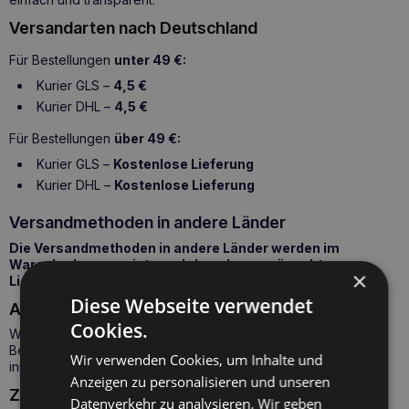
Versandarten nach Deutschland
Für Bestellungen
unter 49 €:
Kurier GLS –
4,5 €
Kurier DHL –
4,5 €
Für Bestellungen
über 49 €:
Kurier GLS –
Kostenlose Lieferung
Kurier DHL –
Kostenlose Lieferung
Versandmethoden in andere Länder
Die Versandmethoden in andere Länder werden im
Warenkorb angezeigt, nachdem das gewünschte
×
Lieferland ausgewählt wurde.
Diese Webseite verwendet
Auftragserfüllungszeit
Cookies.
Wir versenden Ihre Bestellung mit der von Ihnen bei der
Bestellung angegebenen Methode. Ihre Sendung sollte
Wir verwenden Cookies, um Inhalte und
innerhalb
von 2 bis 4 Werktagen
bei Ihnen eintreffen.
Anzeigen zu personalisieren und unseren
Zahlungsarten
Datenverkehr zu analysieren. Wir geben