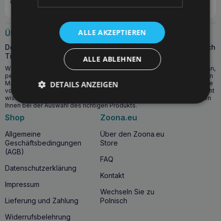
auf Bestellungen!
ALLE AKZEPTIEREN
Über uns
Der Zoona.eu-Shop wurde von Tierärzten erstellt, die täglich
Tieren helfen.
ALLE ABLEHNEN
Wir lieben Tiere und bieten in unserem Shop hochwertigste Produkte an,
perfekt abgestimmt auf Ihr Haustier. Unser Sortiment umfasst Futter von
Marken wie: Royal Canin, Hill’s, Purina, Calibra, Josera, Brit und Präparate
DETAILS ANZEIGEN
von VetPlus, Vetoquinol, Bayer, Vetfood, iloVet, Vetexpert. Wenn Sie nicht
wissen, welches Futter Sie wählen sollen, fragen Sie uns und wir helfen
Ihnen bei der Auswahl des richtigen Produkts.
Shop
Zoona.eu
Allgemeine
Über den Zoona.eu
Geschäftsbedingungen
Store
(AGB)
FAQ
Datenschutzerklärung
Kontakt
Impressum
Wechseln Sie zu
Lieferung und Zahlung
Polnisch
Widerrufsbelehrung