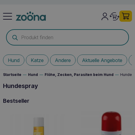
Products
search
Hund
Katze
Andere
Aktuelle Angebote
Startseite
—
Hund
—
Flöhe, Zecken, Parasiten beim Hund
—
Hundes
Hundespray
Bestseller