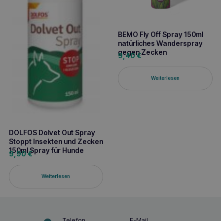
BEMO Fly Off Spray 150ml
natürliches Wanderspray
gegen Zecken
9,40
€
Weiterlesen
DOLFOS Dolvet Out Spray
Stoppt Insekten und Zecken
150ml Spray für Hunde
9,90
€
Weiterlesen
Telefon
E-Mail