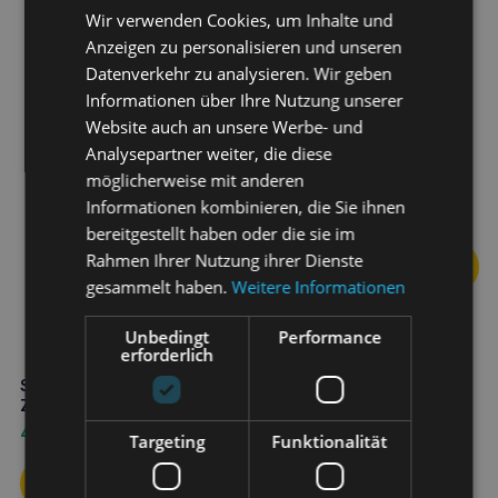
Wir verwenden Cookies, um Inhalte und
Anzeigen zu personalisieren und unseren
Datenverkehr zu analysieren. Wir geben
Informationen über Ihre Nutzung unserer
Website auch an unsere Werbe- und
Analysepartner weiter, die diese
TOTOBI Natürlicher Anti-
möglicherweise mit anderen
Zecken-Nebel MINI 100ml
Informationen kombinieren, die Sie ihnen
6,50
€
bereitgestellt haben oder die sie im
Rahmen Ihrer Nutzung ihrer Dienste
gesammelt haben.
Weitere Informationen
Unbedingt
Performance
erforderlich
Sabunol – Floh- und
Zeckenschutz flüssig 100 ml
4,60
€
Targeting
Funktionalität