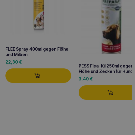
FLEE Spray 400ml gegen Flöhe
und Milben
22,30
€
PESS Flea-Kil 250ml gegen
Flöhe und Zecken für Hund
3,40
€