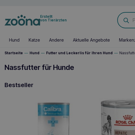
Products
Erstellt
search
von Tierärzten
Hund
Katze
Andere
Aktuelle Angebote
Marken
Startseite
—
Hund
—
Futter und Leckerlis für Ihren Hund
—
Nassfutt
Nassfutter für Hunde
Bestseller