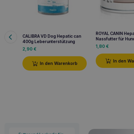
ROYAL CANIN Hepa
CALIBRA VD Dog Hepatic can
Nassfutter für Hun
400g Leberunterstützung
1,80
€
2,90
€
In den W
In den Warenkorb