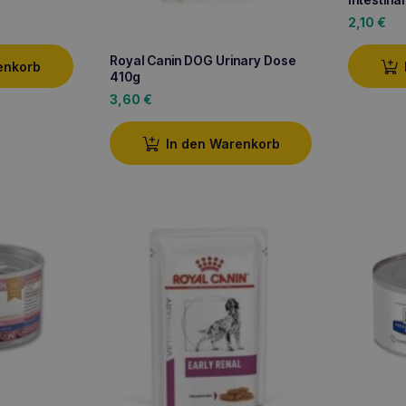
2,10
€
Royal Canin DOG Urinary Dose
enkorb
410g
3,60
€
In den Warenkorb