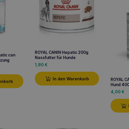
ROYAL CANIN Hepatic 200g
atic can
Nassfutter für Hunde
tzung
1,80
€
In den Warenkorb
ROYAL CA
enkorb
Hund 40
4,00
€