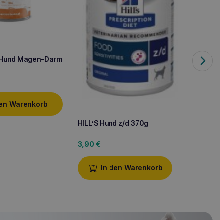
 Hund Magen-Darm
HILL’S
den Warenkorb
360g
HILL’S Hund z/d 370g
4,10
€
3,90
€
In den Warenkorb