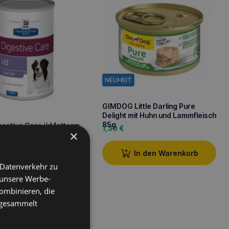
NEUHEIT
GIMDOG Little Darling Pure
Delight mit Huhn und Lammfleisch
85g
gestive Care i/d fettarm
1,30
€
×
In den Warenkorb
 Datenverkehr zu
In den Warenkorb
 unsere Werbe-
ombinieren, die
e gesammelt