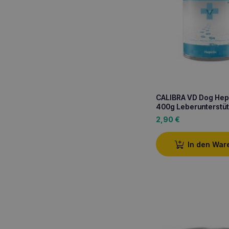
CALIBRA VD Dog Hep
400g Leberunterstü
2,90
€
In den War