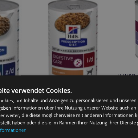
HILL’S Di
360g
ite verwendet Cookies.
3,60
€
okies, um Inhalte und Anzeigen zu personalisieren und unseren
HILL’S Verdauungspflege i/d
 geben Informationen über Ihre Nutzung unserer Website auch an
360g
er weiter, die diese möglicherweise mit anderen Informationen k
g
4,10
€
estellt haben oder die sie im Rahmen Ihrer Nutzung ihrer Dienst
nformationen
In den Warenkorb