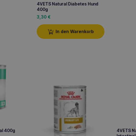
4VETS Natural Diabetes Hund
400g
3,30
€
In den Warenkorb
al 400g
4VETS Na
Intestina