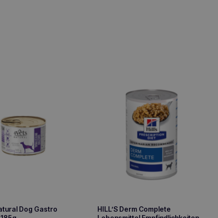
tural Dog Gastro
HILL’S Derm Complete
l 185g
Lebensmittel Empfindlichkeiten