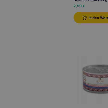
2,90
€
In den War