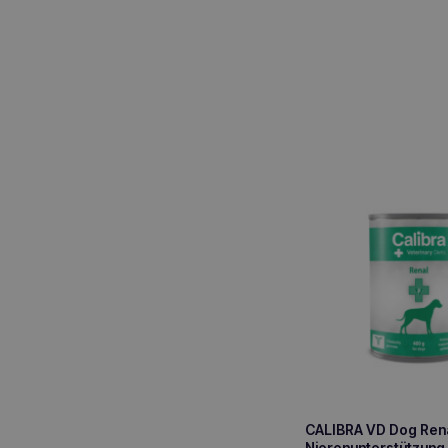
CALIBRA VD Dog Ren
Nierenunterstützung