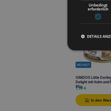
Unbedingt
In den War
erforderlich
DETAILS ANZ
NEUHEIT
GIMDOG Little Darlin
Delight mit Huhn und 
85g
1,30
€
In den War