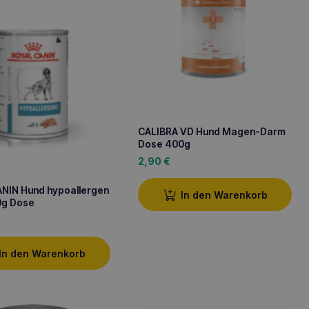
CALIBRA VD Hund Magen-Darm
Dose 400g
2,90
€
NIN Hund hypoallergen
In den Warenkorb
0g Dose
In den Warenkorb