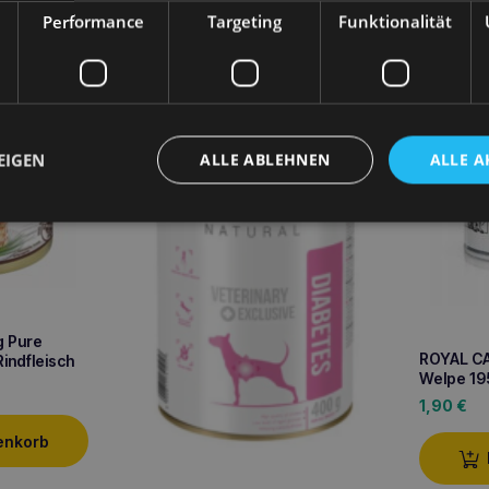
Performance
Targeting
Funktionalität
enkorb
EIGEN
ALLE ABLEHNEN
ALLE A
g Pure
ROYAL C
Rindfleisch
Welpe 19
1,90
€
enkorb