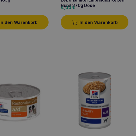
Hund 370g Dose
4,00
€
In den Warenkorb
In den Warenkorb