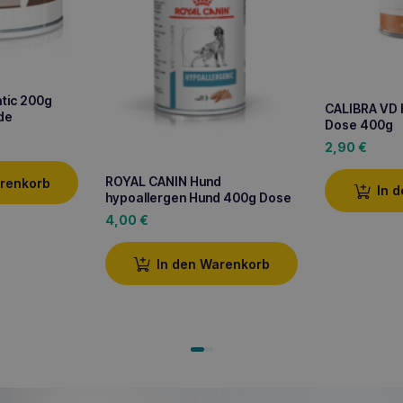
tic 200g
CALIBRA VD
de
Dose 400g
2,90
€
ROYAL CANIN Hund
arenkorb
In 
hypoallergen Hund 400g Dose
4,00
€
In den Warenkorb