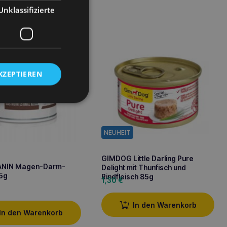
Unklassifizierte
KZEPTIEREN
NEUHEIT
GIMDOG Little Darling Pure
ANIN Magen-Darm-
Delight mit Thunfisch und
5g
Rindfleisch 85g
1,30
€
In den Warenkorb
In den Warenkorb