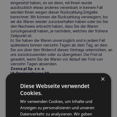
eingesetzt haben, es sei denn, mit Ihnen wurde
ausdrücklich etwas anderes vereinbart; in keinem Fall
werden Ihnen wegen dieser Rückzahlung Entgelte
berechnet. Wir können die Rückzahlung verweigern, bis
wir die Waren wieder zurückerhalten haben oder bis Sie
den Nachweis erbracht haben, dass Sie die Waren
zurückgesandt haben, je nachdem, welches der frühere
Zeitpunkt ist.
b) Sie haben die Waren unverzüglich und in jedem Fall
spätestens binnen vierzehn Tagen ab dem Tag, an dem
Sie uns über den Widerruf dieses Vertrags unterrichten, an
uns zurückzusenden oder zu übergeben. Die Frist ist
gewahrt, wenn Sie die Waren vor Ablauf der Frist von
vierzehn Tagen absenden.
Zoona.pl Sp. z o. o.
Ul. Rzemieślnicza 38
×
41-400 Mysłowice /Polen
e-mail:
info@zoona.eu
Diese Webseite verwendet
c) Sie tragen die unmittelbaren Kosten der Rücksendung
Cookies.
der Waren.
d) Sie müssen für einen etwaigen Wertverlust der Waren
Wir verwenden Cookies, um Inhalte und
nur aufkommen, wenn dieser Wertverlust auf einen zur
Prüfung der Beschaffenheit, Eigenschaften und
Anzeigen zu personalisieren und unseren
Funktionsweise der Waren nicht notwendigen Umgang mit
Datenverkehr zu analysieren. Wir geben
ihnen zurückzuführen ist.