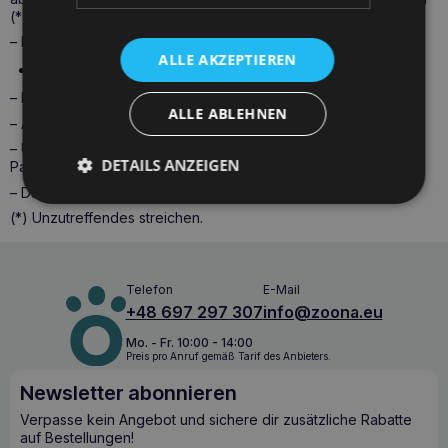
(*) /die Erbringung der folgenden Dienstleistung (*)
– Bestellt am (*) /erhalten am (*)
ALLE AKZEPTIEREN
Bestellnummer
– Name des/der Verbraucher(s)
ALLE ABLEHNEN
– Anschrift des/der Verbraucher(s)
– Unterschrift des/der Verbraucher(s) (nur bei Mitteilung auf
DETAILS ANZEIGEN
Papier)
– Datum.
(*) Unzutreffendes streichen.
Telefon
E-Mail
+48 697 297 307
info@zoona.eu
Mo. - Fr. 10:00 - 14:00
Preis pro Anruf gemäß Tarif des Anbieters.
Newsletter abonnieren
Verpasse kein Angebot und sichere dir zusätzliche Rabatte
auf Bestellungen!