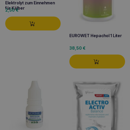
Elektrolyt zum Einnehmen
für Kälber
2,50
€
EUROWET Hepachol 1 Liter
38,50
€