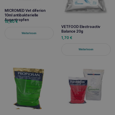
MICROMED Vet diferion
10ml antibakterielle
Augentropfen
15,30
€
VETFOOD Electroactiv
Balance 20g
Weiterlesen
1,70
€
Weiterlesen