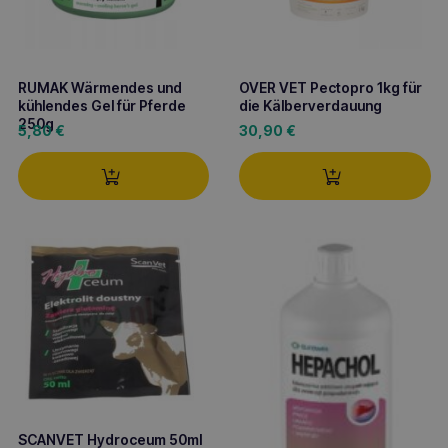
RUMAK Wärmendes und
OVER VET Pectopro 1kg für
kühlendes Gel für Pferde
die Kälberverdauung
250g
5,80
€
30,90
€
SCANVET Hydroceum 50ml