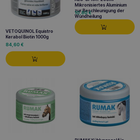
Mikronisiertes Aluminium
zur Beschleunigung der
10,80
€
Wundheilung
VETOQUINOL Equistro
Kerabol Biotin 1000g
84,60
€