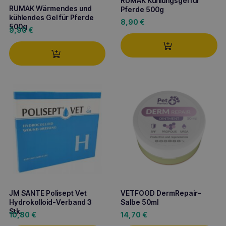
RUMAK Kühlungsgel für
RUMAK Wärmendes und
Pferde 500g
kühlendes Gel für Pferde
8,90
€
500g
9,90
€
JM SANTE Polisept Vet
VETFOOD DermRepair-
Hydrokolloid-Verband 3
Salbe 50ml
Stk.
10,80
€
14,70
€