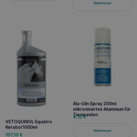
Weiterlesen
Alu-Glin Spray 200ml
mikronisiertes Aluminium für
Tierwunden
8,10
€
VETOQUINOL Equistro
Kerabol 1000ml
Weiterlesen
107,10
€