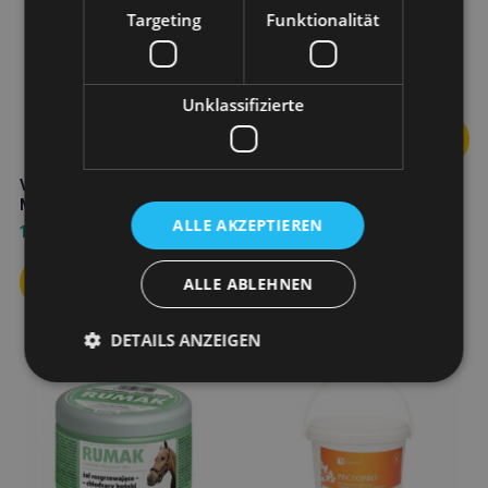
Targeting
Funktionalität
Vetoquinol equistro ipaligo
Fohlen 3*14g
40,30
€
Unklassifizierte
VETOQUINOL Equistro
Mega Base Junior 1000ml
ALLE AKZEPTIEREN
113,30
€
ALLE ABLEHNEN
DETAILS ANZEIGEN