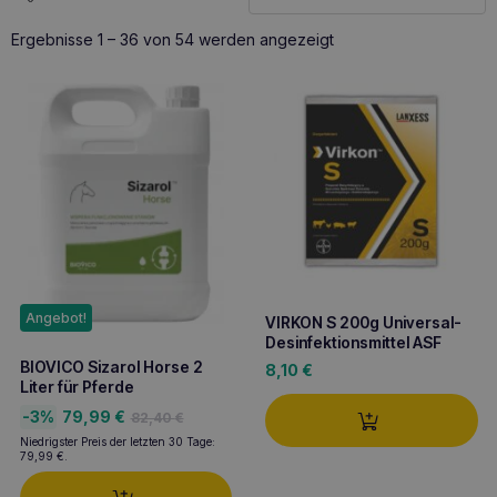
Nach
Ergebnisse 1 – 36 von 54 werden angezeigt
Beliebtheit
sortiert
Angebot!
VIRKON S 200g Universal-
Desinfektionsmittel ASF
BIOVICO Sizarol Horse 2
8,10
€
Liter für Pferde
Ursprünglicher
Aktueller
-3%
79,99
€
82,40
€
Preis
Preis
Niedrigster Preis der letzten 30 Tage:
war:
ist:
79,99
€
.
82,40 €
79,99 €.