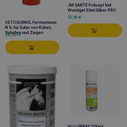
JM SANTE Polisept Vet
Wundgel 30ml Silber PRO
12,10
€
VETOQUINOL Permammas
N 1L für Euter von Kühen,
Schafen und Ziegen
26,30
€
ALU-SPRAY 200ml