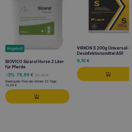
VIRKON S 200g Universal-
Angebot!
Desinfektionsmittel ASF
8,10
€
BIOVICO Sizarol Horse 2 Liter
für Pferde
Ursprünglicher
Aktueller
-3%
79,99
€
82,40
€
Preis
Preis
Niedrigster Preis der letzten 30 Tage:
war:
ist:
79,99
€
.
82,40 €
79,99 €.