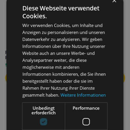
×
Diese Webseite verwendet
Cookies.
Wir verwenden Cookies, um Inhalte und
Anzeigen zu personalisieren und unseren
Datenverkehr zu analysieren. Wir geben
Informationen über Ihre Nutzung unserer
RUMAK Gel für blaue
RUMAK Wärmendes Gel für
Website auch an unsere Werbe- und
Flecken für Pferde 500g
Pferde 500g
Analysepartner weiter, die diese
9,90
€
9,90
€
möglicherweise mit anderen
Informationen kombinieren, die Sie ihnen
bereitgestellt haben oder die sie im
Rahmen Ihrer Nutzung ihrer Dienste
gesammelt haben.
Weitere Informationen
Unbedingt
Performance
erforderlich