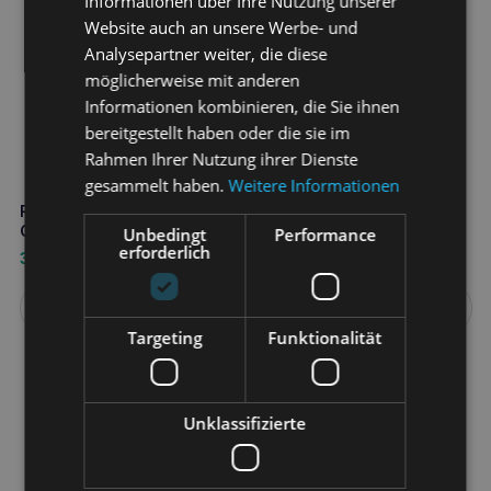
Informationen über Ihre Nutzung unserer
Website auch an unsere Werbe- und
Analysepartner weiter, die diese
möglicherweise mit anderen
Informationen kombinieren, die Sie ihnen
bereitgestellt haben oder die sie im
Rahmen Ihrer Nutzung ihrer Dienste
gesammelt haben.
Weitere Informationen
Recobed Sofa azovian
Recobed Sofa Karibik
Größe s grau
Größe s schwarz
Unbedingt
Performance
erforderlich
38,70
€
38,70
€
Weiterlesen
Weiterlesen
Targeting
Funktionalität
Unklassifizierte