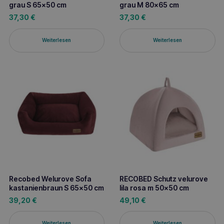
grau S 65×50 cm
grau M 80×65 cm
37,30
€
37,30
€
Weiterlesen
Weiterlesen
Recobed Welurove Sofa
RECOBED Schutz velurove
kastanienbraun S 65×50 cm
lila rosa m 50×50 cm
39,20
€
49,10
€
Weiterlesen
Weiterlesen