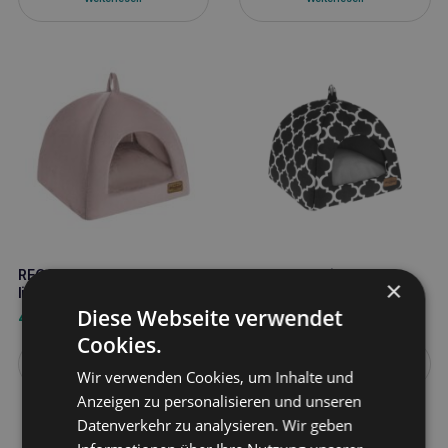
RECOBED Stand velurove
RECOBED caribbean box
×
lila rosa s 40×40 cm
Größe S
Diese Webseite verwendet
41,40
€
28,00
€
Cookies.
Weiterlesen
Weiterlesen
Wir verwenden Cookies, um Inhalte und
Anzeigen zu personalisieren und unseren
Datenverkehr zu analysieren. Wir geben