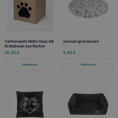
Carton+pets Netti-Haus mit
azovian grau kissen
Kratzbaum aus Karton
25,50
€
9,40
€
Weiterlesen
Weiterlesen