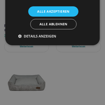
ALLE AKZEPTIEREN
ALLE ABLEHNEN
Recobed Sofa Kreta Größe
Recobed Sofa Kreta Größe
s schwarz/grau
s mint/grau
DETAILS ANZEIGEN
38,70
€
38,70
€
Weiterlesen
Weiterlesen