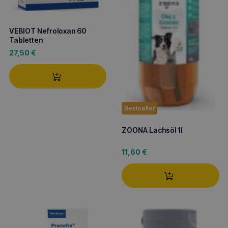
VEBIOT Nefroloxan 60
Tabletten
27,50
€
Bestseller
ZOONA Lachsöl 1l
11,60
€