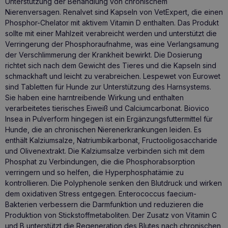
Unterstützung der Behandlung von chronischem
Nierenversagen. Renalvet sind Kapseln von VetExpert, die einen
Phosphor-Chelator mit aktivem Vitamin D enthalten. Das Produkt
sollte mit einer Mahlzeit verabreicht werden und unterstützt die
Verringerung der Phosphoraufnahme, was eine Verlangsamung
der Verschlimmerung der Krankheit bewirkt. Die Dosierung
richtet sich nach dem Gewicht des Tieres und die Kapseln sind
schmackhaft und leicht zu verabreichen. Lespewet von Eurowet
sind
Tabletten für Hunde zur Unterstützung des Harnsystems
.
Sie haben eine harntreibende Wirkung und enthalten
verarbeitetes tierisches Eiweiß und Calciumcarbonat. Biovico
Insea in Pulverform hingegen ist ein Ergänzungsfuttermittel für
Hunde, die an chronischen Nierenerkrankungen leiden. Es
enthält Kalziumsalze, Natriumbikarbonat, Fructooligosaccharide
und Olivenextrakt. Die Kalziumsalze verbinden sich mit dem
Phosphat zu Verbindungen, die die Phosphorabsorption
verringern und so helfen, die Hyperphosphatämie zu
kontrollieren. Die Polyphenole senken den Blutdruck und wirken
dem oxidativen Stress entgegen. Enterococcus faecium-
Bakterien verbessern die Darmfunktion und reduzieren die
Produktion von Stickstoffmetaboliten. Der Zusatz von Vitamin C
und B unterstützt die Regeneration des Blutes nach chronischen