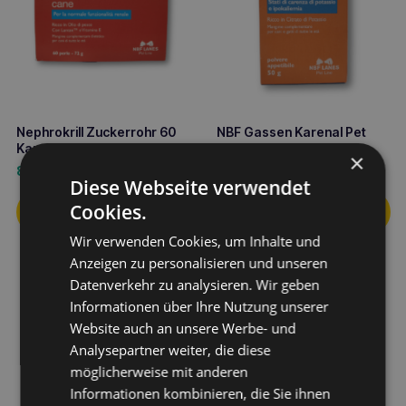
Nephrokrill Zuckerrohr 60
NBF Gassen Karenal Pet
Kapseln
Polvere 50g
×
85,90
€
28,50
€
Diese Webseite verwendet
Cookies.
Wir verwenden Cookies, um Inhalte und
Anzeigen zu personalisieren und unseren
Datenverkehr zu analysieren. Wir geben
Informationen über Ihre Nutzung unserer
Website auch an unsere Werbe- und
Analysepartner weiter, die diese
möglicherweise mit anderen
VETFOOD Nefroactiv 120
Informationen kombinieren, die Sie ihnen
Kapseln für die Nieren