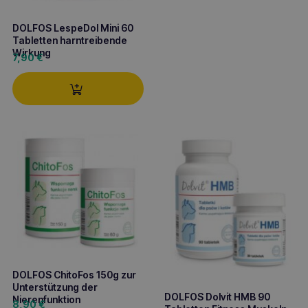
DOLFOS LespeDol Mini 60
Tabletten harntreibende
Wirkung
7,90
€
DOLFOS ChitoFos 150g zur
Unterstützung der
DOLFOS Dolvit HMB 90
Nierenfunktion
8,90
€