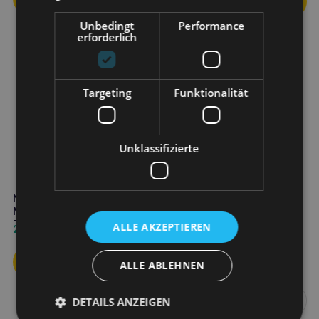
Unbedingt
Performance
erforderlich
Targeting
Funktionalität
Unklassifizierte
NBF Lanes Drenalase Pet
Mini cane e gatto 20
Tabletten
ALLE AKZEPTIEREN
21,20
€
DOLFOS Immunodol Katze
Mini 60 Tabletten
ALLE ABLEHNEN
7,90
€
DETAILS ANZEIGEN
Weiterlesen