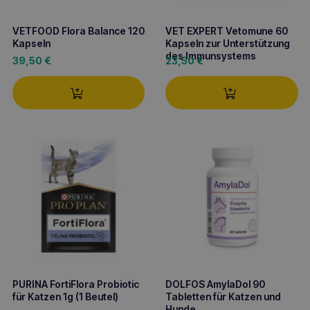
VETFOOD Flora Balance 120
VET EXPERT Vetomune 60
Kapseln
Kapseln zur Unterstützung
des Immunsystems
39,50
€
23,50
€
PURINA FortiFlora Probiotic
DOLFOS AmylaDol 90
für Katzen 1g (1 Beutel)
Tabletten für Katzen und
Hunde