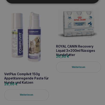
ROYAL CANIN Recovery
Liquid 3x200ml flüssiges
Hundefutter
20,50
€
Weiterlesen
VetPlus Complivit 150g
Appetitanregende Paste für
Hunde und Katzen
29,00
€
Weiterlesen