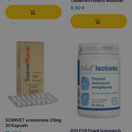
Tabletten Fitness Muskeln
9,90
€
SCANVET scanomune 20mg
30 Kapseln
DOLFOS Dolvit Isotonisch