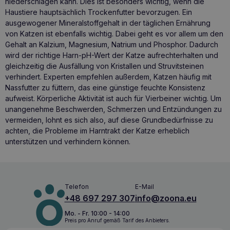
niederschlagen kann. Dies ist besonders wichtig, wenn die
Haustiere hauptsächlich
Trockenfutter
bevorzugen
.
Ein
ausgewogener Mineralstoffgehalt in der täglichen Ernährung
von Katzen ist ebenfalls wichtig. Dabei geht es vor allem um den
Gehalt an Kalzium, Magnesium, Natrium und Phosphor. Dadurch
wird der richtige Harn-pH-Wert der Katze aufrechterhalten und
gleichzeitig die Ausfällung von Kristallen und Struvitsteinen
verhindert. Experten empfehlen außerdem, Katzen häufig mit
Nassfutter zu füttern, das eine günstige feuchte Konsistenz
aufweist. Körperliche Aktivität ist auch für Vierbeiner wichtig. Um
unangenehme Beschwerden, Schmerzen und Entzündungen zu
vermeiden, lohnt es sich also, auf diese Grundbedürfnisse zu
achten, die Probleme im Harntrakt der Katze erheblich
unterstützen und verhindern können.
Telefon
E-Mail
+48 697 297 307
info@zoona.eu
Mo. - Fr. 10:00 - 14:00
Preis pro Anruf gemäß Tarif des Anbieters.