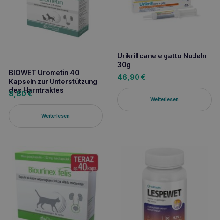
Urikrill cane e gatto Nudeln
30g
BIOWET Urometin 40
46,90
€
Kapseln zur Unterstützung
des Harntraktes
8,80
€
Weiterlesen
Weiterlesen