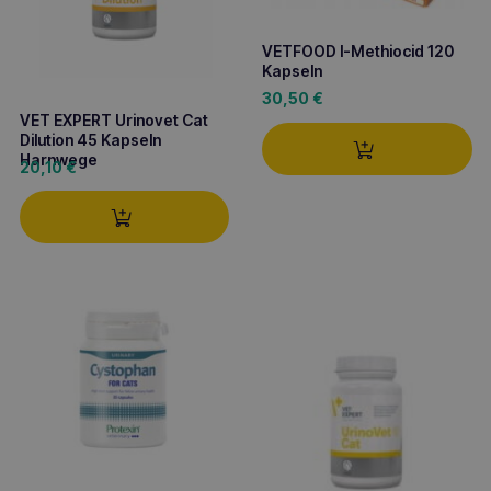
VETFOOD l-Methiocid 120
Kapseln
30,50
€
VET EXPERT Urinovet Cat
Dilution 45 Kapseln
Harnwege
20,10
€