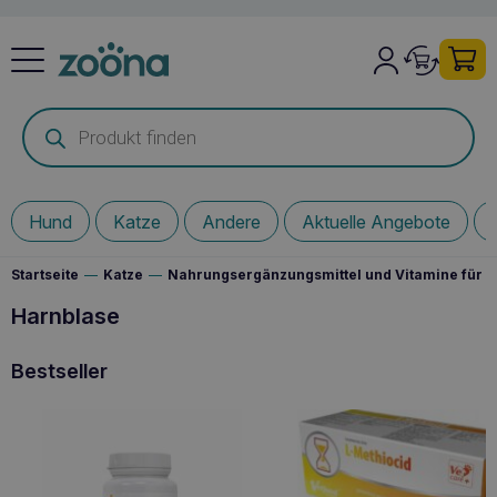
Products
search
Hund
Katze
Andere
Aktuelle Angebote
Startseite
—
Katze
—
Nahrungsergänzungsmittel und Vitamine für I
Harnblase
Bestseller