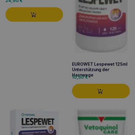
24,90
€
EUROWET Lespewet 125ml
Unterstützung der
Harnwege
10,50
€