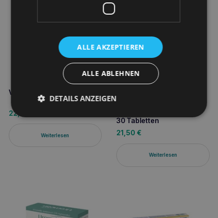
ALLE AKZEPTIEREN
ALLE ABLEHNEN
VetPlus Cystaid 30 Kapseln
DETAILS ANZEIGEN
VEBIOT URINOLOXAN CAT
22,00
€
30 Tabletten
21,50
€
Weiterlesen
Weiterlesen