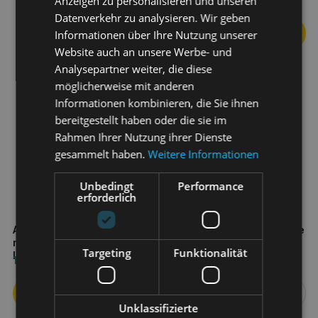
Anzeigen zu personalisieren und unseren
22,80
€
Datenverkehr zu analysieren. Wir geben
Informationen über Ihre Nutzung unserer
Website auch an unsere Werbe- und
Analysepartner weiter, die diese
möglicherweise mit anderen
Informationen kombinieren, die Sie ihnen
bereitgestellt haben oder die sie im
Rahmen Ihrer Nutzung ihrer Dienste
gesammelt haben.
Weitere Informationen
Unbedingt
Performance
erforderlich
APTUS Urine pH 100g Paste
DR SEIDEL uro-Katzenpaste
mit urinsäuernden
75ml
Targeting
Funktionalität
Inhaltsstoffen
16,90
€
6,40
€
Weiterlesen
Unklassifizierte