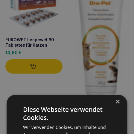
EUROWET Lespewet 60
Tabletten für Katzen
14,90
€
×
Diese Webseite verwendet
Cookies.
VETOQUINOL Care Uro-Pet
Wir verwenden Cookies, um Inhalte und
Ergänzungsfuttermittel
120g