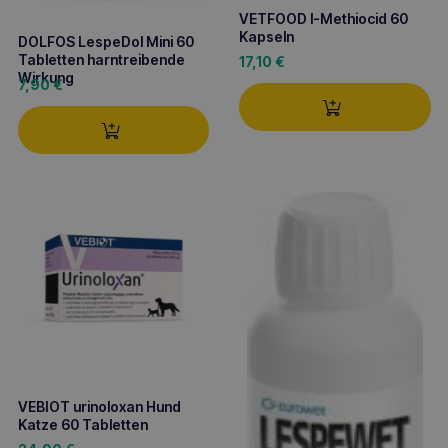
VETFOOD l-Methiocid 60
Kapseln
DOLFOS LespeDol Mini 60
Tabletten harntreibende
17,10
€
Wirkung
7,90
€
VEBIOT urinoloxan Hund
Katze 60 Tabletten