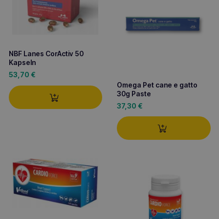
NBF Lanes CorActiv 50
Kapseln
53,70
€
Omega Pet cane e gatto
30g Paste
37,30
€