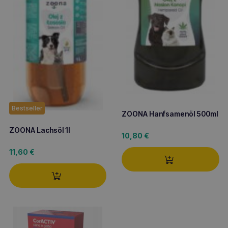
Bestseller
ZOONA Hanfsamenöl 500ml
ZOONA Lachsöl 1l
10,80
€
11,60
€