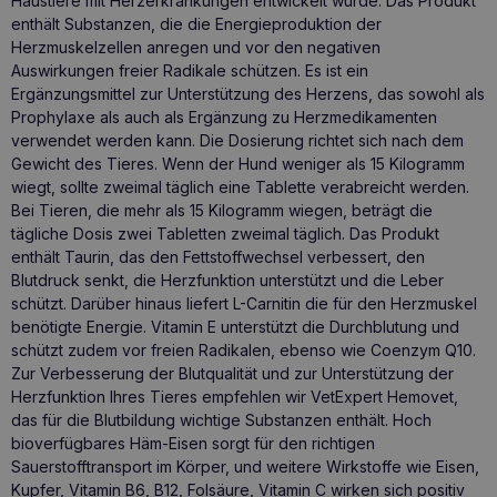
Haustiere mit Herzerkrankungen entwickelt wurde. Das Produkt
enthält Substanzen, die die Energieproduktion der
Herzmuskelzellen anregen und vor den negativen
Auswirkungen freier Radikale schützen. Es ist ein
Ergänzungsmittel zur Unterstützung des Herzens, das sowohl als
Prophylaxe als auch als Ergänzung zu Herzmedikamenten
verwendet werden kann. Die Dosierung richtet sich nach dem
Gewicht des Tieres. Wenn der Hund weniger als 15 Kilogramm
wiegt, sollte zweimal täglich eine Tablette verabreicht werden.
Bei Tieren, die mehr als 15 Kilogramm wiegen, beträgt die
tägliche Dosis zwei Tabletten zweimal täglich. Das Produkt
enthält Taurin, das den Fettstoffwechsel verbessert, den
Blutdruck senkt, die Herzfunktion unterstützt und die Leber
schützt. Darüber hinaus liefert L-Carnitin die für den Herzmuskel
benötigte Energie. Vitamin E unterstützt die Durchblutung und
schützt zudem vor freien Radikalen, ebenso wie Coenzym Q10.
Zur Verbesserung der Blutqualität und zur Unterstützung der
Herzfunktion Ihres Tieres empfehlen wir VetExpert Hemovet,
das für die Blutbildung wichtige Substanzen enthält. Hoch
bioverfügbares Häm-Eisen sorgt für den richtigen
Sauerstofftransport im Körper, und weitere Wirkstoffe wie Eisen,
Kupfer, Vitamin B6, B12, Folsäure, Vitamin C wirken sich positiv