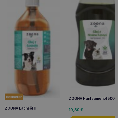
Bestseller
ZOONA Hanfsamenöl 500m
ZOONA Lachsöl 1l
10,80
€