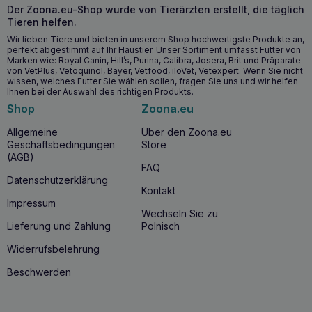
bei.
Der Zoona.eu-Shop wurde von Tierärzten erstellt, die täglich
Tieren helfen.
Wir lieben Tiere und bieten in unserem Shop hochwertigste Produkte an,
Wann ist ein guter Zeitpunkt, um mit 4VETS
perfekt abgestimmt auf Ihr Haustier. Unser Sortiment umfasst Futter von
Natural Weight Reduction 400g für
Marken wie: Royal Canin, Hill’s, Purina, Calibra, Josera, Brit und Präparate
von VetPlus, Vetoquinol, Bayer, Vetfood, iloVet, Vetexpert. Wenn Sie nicht
übergewichtige Hunde zu beginnen?
wissen, welches Futter Sie wählen sollen, fragen Sie uns und wir helfen
Ihnen bei der Auswahl des richtigen Produkts.
Der ideale Zeitpunkt ist, wenn bei Ihrem Hund
Übergewicht
oder
Fettleibigkeit
diagnostiziert wurde
Shop
Zoona.eu
oder wenn er sich kürzlich einer
Sterilisationsoperation
unterzogen hat, die häufig mit dem Risiko einer
Allgemeine
Über den Zoona.eu
Gewichtszunahme verbunden ist. 4VETS Natural Weight
Geschäftsbedingungen
Store
Reduction 400g für übergewichtige Hunde ist auch für
(AGB)
FAQ
Hunde mit
Diabetes
geeignet, da seine Inhaltsstoffe die
Datenschutzerklärung
Gewichtskontrolle unterstützen. 4VETS Natural Weight
Kontakt
Reduction ist eine ausgezeichnete Wahl für Besitzer, die
Impressum
das Gewicht ihres Hundes proaktiv kontrollieren wollen, um
Wechseln Sie zu
eine gesunde Ernährung und eine bessere Lebensqualität
Lieferung und Zahlung
Polnisch
zu gewährleisten.
Widerrufsbelehrung
Warum 4VETS Natural Weight Reduction 400g
Beschwerden
für übergewichtige Hunde kaufen?
Die Entscheidung für
4VETS Natural Weight Reduction