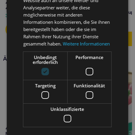
Website auch an unsere Werbe- und
4VETS Natural Allergie Hund
Analysepartner weiter, die diese
400g – Beschreibung
4VETS Natural Urinary Sup
möglicherweise mit anderen
3,00
€
Hund 400g
Informationen kombinieren, die Sie ihnen
3,00
€
bereitgestellt haben oder die sie im
Rahmen Ihrer Nutzung ihrer Dienste
gesammelt haben.
Weitere Informationen
Unbedingt
Performance
Ähnliche Produkte
erforderlich
Targeting
Funktionalität
Unklassifizierte
4VETS Natürliche
Nierenunterstützung 185g