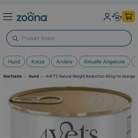
Products
search
Hund
Katze
Andere
Aktuelle Angebote
Startseite
—
Hund
—
4VETS Natural Weight Reduction 400g für überge