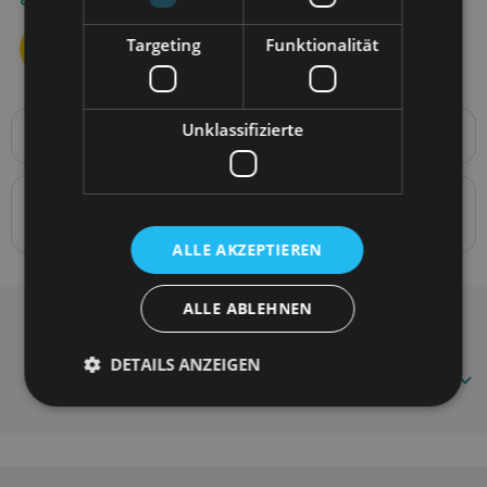
Targeting
Funktionalität
Unklassifizierte
Produktbeschreibung
7 in 1 verstellbare Leine BeHappy L 100-200 x 2.5cm
Details zur Konformität des Produkts mit den
Vorschriften: Produktverantwortung
ALLE AKZEPTIEREN
ALLE ABLEHNEN
Amiplay 7in1 verstellbare Leine BeHappy L W
Häufig gestellte Fragen
5907563282070
DETAILS ANZEIGEN