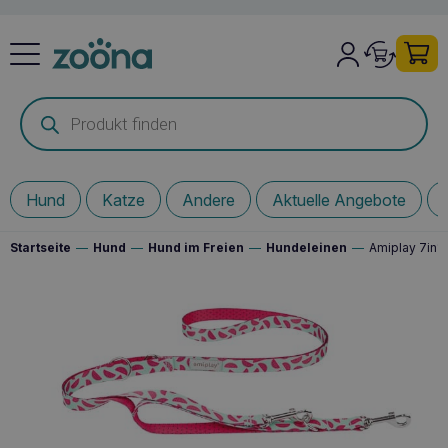
Products
search
Hund
Katze
Andere
Aktuelle Angebote
Startseite
—
Hund
—
Hund im Freien
—
Hundeleinen
—
Amiplay 7in1