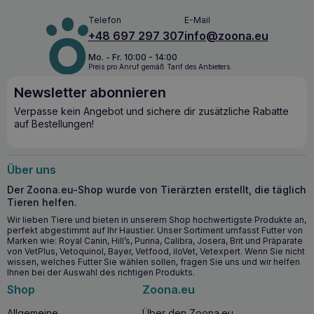
Telefon
E-Mail
+48 697 297 307
info@zoona.eu
Mo. - Fr. 10:00 - 14:00
Preis pro Anruf gemäß Tarif des Anbieters.
Newsletter abonnieren
Verpasse kein Angebot und sichere dir zusätzliche Rabatte
auf Bestellungen!
Über uns
Der Zoona.eu-Shop wurde von Tierärzten erstellt, die täglich
Tieren helfen.
Wir lieben Tiere und bieten in unserem Shop hochwertigste Produkte an,
perfekt abgestimmt auf Ihr Haustier. Unser Sortiment umfasst Futter von
Marken wie: Royal Canin, Hill’s, Purina, Calibra, Josera, Brit und Präparate
von VetPlus, Vetoquinol, Bayer, Vetfood, iloVet, Vetexpert. Wenn Sie nicht
wissen, welches Futter Sie wählen sollen, fragen Sie uns und wir helfen
Ihnen bei der Auswahl des richtigen Produkts.
Shop
Zoona.eu
Allgemeine
Über den Zoona.eu