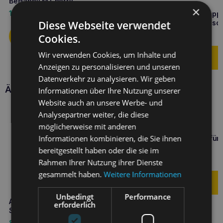
BeHappy M Cherry
×
19,90
€
Amiplay Discovery BeHapp
Cherry verstellbares Gesch
Diese Webseite verwendet
34,90
€
Cookies.
Wir verwenden Cookies, um Inhalte und
Anzeigen zu personalisieren und unseren
Datenverkehr zu analysieren. Wir geben
Ähnliche Produkte
Informationen über Ihre Nutzung unserer
Website auch an unsere Werbe- und
Analysepartner weiter, die diese
möglicherweise mit anderen
Informationen kombinieren, die Sie ihnen
Amiplay Samba Tasche für
Kackbeutel Türkis
bereitgestellt haben oder die sie im
6,20
€
Rahmen Ihrer Nutzung ihrer Dienste
gesammelt haben.
Weitere Informationen
Unbedingt
Performance
Amiplay Verstellbarer Gurt
erforderlich
Samba XS Türkis
8,90
€