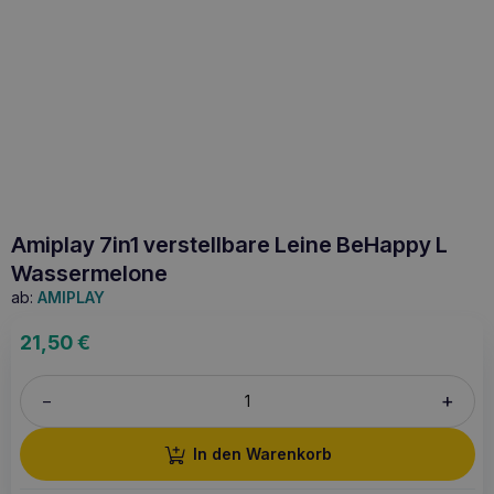
Amiplay 7in1 verstellbare Leine BeHappy L
Wassermelone
ab:
AMIPLAY
21,50
€
+
–
In den Warenkorb