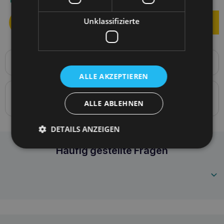
Unklassifizierte
Produktbeschreibung
Verstellbare Leine 8in1 BeHappy M 200-400 x 2 cm
ALLE AKZEPTIEREN
Details zur Konformität des Produkts mit den
ALLE ABLEHNEN
Vorschriften: Produktverantwortung
DETAILS ANZEIGEN
Amiplay 8in1 BeHappy M Banana verstellbare 
Häufig gestellte Fragen
5907563305519