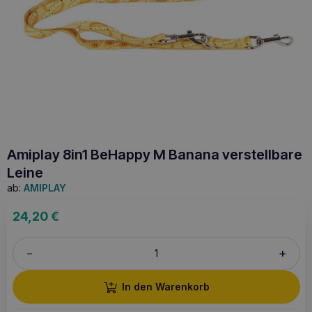
Amiplay 8in1 BeHappy M Banana verstellbare
Leine
ab:
AMIPLAY
24,20
€
+
–
In den Warenkorb