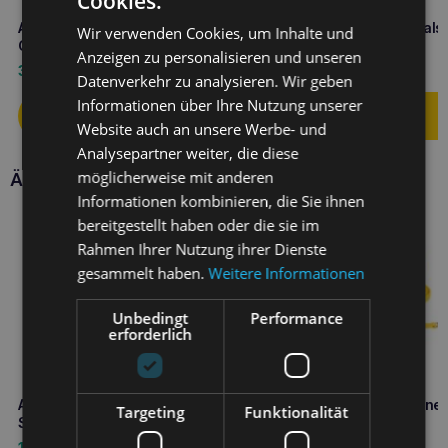
Cookies.
Amiplay Discovery BeHappy M
Amiplay Verstellbares Hal
Wir verwenden Cookies, um Inhalte und
Cherry verstellbares Geschirr
Samba M Grau
Anzeigen zu personalisieren und unseren
34,90
€
6,80
€
Datenverkehr zu analysieren. Wir geben
Informationen über Ihre Nutzung unserer
Website auch an unsere Werbe- und
Analysepartner weiter, die diese
möglicherweise mit anderen
Ähnliche Produkte
Informationen kombinieren, die Sie ihnen
bereitgestellt haben oder die sie im
Rahmen Ihrer Nutzung ihrer Dienste
gesammelt haben.
Weitere Informationen
Unbedingt
Performance
erforderlich
Amiplay Verstellbare Leine 8in1
Amiplay Verstellbare Leine 
Targeting
Funktionalität
Samba L Grün
Samba L Gelb
16,10
€
16,10
€