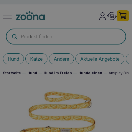
Products
search
Hund
Katze
Andere
Aktuelle Angebote
Startseite
—
Hund
—
Hund im Freien
—
Hundeleinen
—
Amiplay 8in1