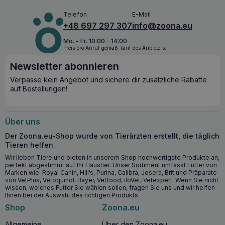
Telefon
E-Mail
+48 697 297 307
info@zoona.eu
Mo. - Fr. 10:00 - 14:00
Preis pro Anruf gemäß Tarif des Anbieters.
Newsletter abonnieren
Verpasse kein Angebot und sichere dir zusätzliche Rabatte
auf Bestellungen!
Über uns
Der Zoona.eu-Shop wurde von Tierärzten erstellt, die täglich
Tieren helfen.
Wir lieben Tiere und bieten in unserem Shop hochwertigste Produkte an,
perfekt abgestimmt auf Ihr Haustier. Unser Sortiment umfasst Futter von
Marken wie: Royal Canin, Hill’s, Purina, Calibra, Josera, Brit und Präparate
von VetPlus, Vetoquinol, Bayer, Vetfood, iloVet, Vetexpert. Wenn Sie nicht
wissen, welches Futter Sie wählen sollen, fragen Sie uns und wir helfen
Ihnen bei der Auswahl des richtigen Produkts.
Shop
Zoona.eu
Allgemeine
Über den Zoona.eu