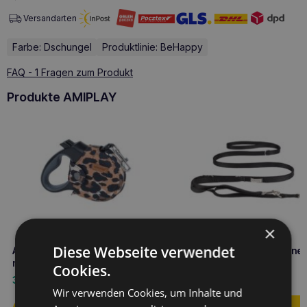
Versandarten
Farbe: Dschungel
Produktlinie: BeHappy
FAQ - 1 Fragen zum Produkt
Produkte AMIPLAY
×
Diese Webseite verwendet
Amiplay infini Automatik-Leine
Amiplay Verstellbare Leine 
mit Gehege Safari M Leopard
Samba L Schwarz
Cookies.
33,60
€
16,10
€
Wir verwenden Cookies, um Inhalte und