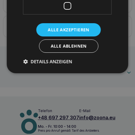
Produktbeschreibung
BeHappy Leckerli-Tasche 8 [x] x 6 [y] x 10 [h] cm
Details zur Konformität des Produkts mit den
Vorschriften: Produktverantwortung
ALLE AKZEPTIEREN
ALLE ABLEHNEN
Amiplay BeHappy Jungle Leckerli-Tasche
Häufig gestellte Fragen
DETAILS ANZEIGEN
5907563282957
Telefon
E-Mail
+48 697 297 307
info@zoona.eu
Mo. - Fr. 10:00 - 14:00
Preis pro Anruf gemäß Tarif des Anbieters.