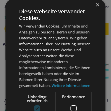
×
Amiplay infini Automatik-Leine
Amiplay Verstellbare Leine 
Diese Webseite verwendet
mit Gehege Safari M Leopard
Samba L Schwarz
Cookies.
33,60
€
16,10
€
Wir verwenden Cookies, um Inhalte und
Anzeigen zu personalisieren und unseren
Datenverkehr zu analysieren. Wir geben
Informationen über Ihre Nutzung unserer
Ähnliche Produkte
Website auch an unsere Werbe- und
Analysepartner weiter, die diese
möglicherweise mit anderen
Informationen kombinieren, die Sie ihnen
bereitgestellt haben oder die sie im
Rahmen Ihrer Nutzung ihrer Dienste
gesammelt haben.
Weitere Informationen
Unbedingt
Performance
erforderlich
Amiplay BeHappy L Donut Halb-
Amiplay Samba XL Leine Tü
Klemmring
12,40
€
11,30
€