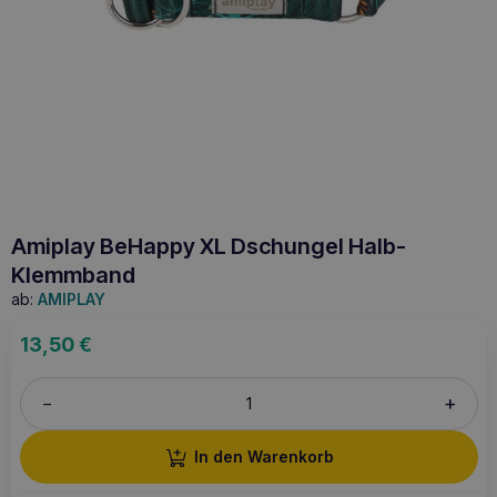
Amiplay BeHappy XL Dschungel Halb-
Klemmband
ab:
AMIPLAY
13,50
€
+
–
In den Warenkorb