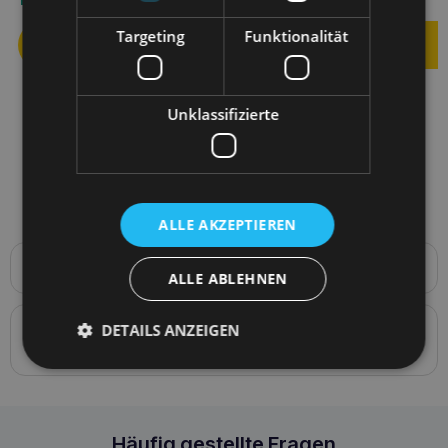
Targeting
Funktionalität
Unklassifizierte
ALLE AKZEPTIEREN
Produktbeschreibung
ALLE ABLEHNEN
BeHappy XL Halb-Halsband 40-60 [b] x 2,5cm
DETAILS ANZEIGEN
Details zur Konformität des Produkts mit den
Vorschriften: Produktverantwortung
Amiplay BeHappy XL Dschungel Halb-Klemmb
Häufig gestellte Fragen