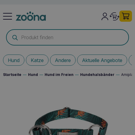
Products
search
Hund
Katze
Andere
Aktuelle Angebote
Startseite
—
Hund
—
Hund im Freien
—
Hundehalsbänder
—
Amipla