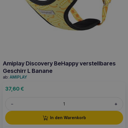
Amiplay Discovery BeHappy verstellbares
Geschirr L Banane
ab:
AMIPLAY
37,60
€
+
–
In den Warenkorb