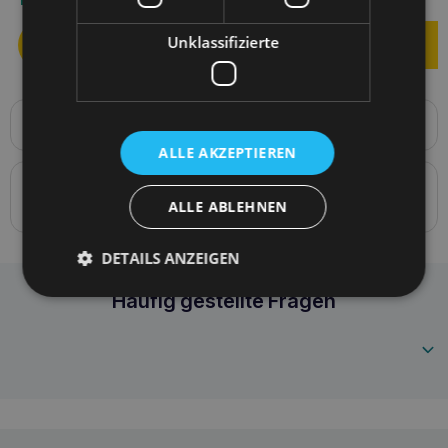
Unklassifizierte
Produktbeschreibung
Discovery BeHappy verstellbares Geschirr L 30-45 [b] 45-
ALLE AKZEPTIEREN
65 [d] cm
Details zur Konformität des Produkts mit den
ALLE ABLEHNEN
Vorschriften: Produktverantwortung
DETAILS ANZEIGEN
Amiplay Discovery BeHappy verstellbares Ges
Häufig gestellte Fragen
5907563297944