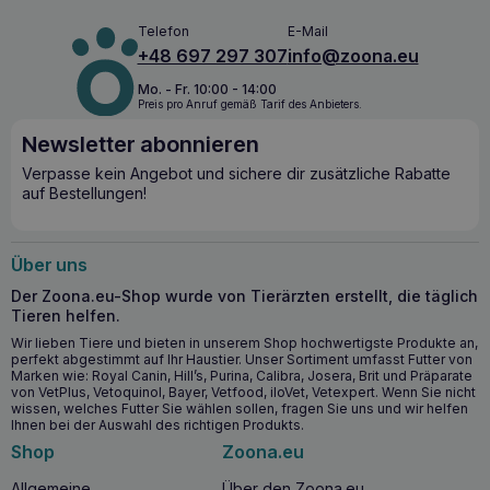
Telefon
E-Mail
+48 697 297 307
info@zoona.eu
Mo. - Fr. 10:00 - 14:00
Preis pro Anruf gemäß Tarif des Anbieters.
Newsletter abonnieren
Verpasse kein Angebot und sichere dir zusätzliche Rabatte
auf Bestellungen!
Über uns
Der Zoona.eu-Shop wurde von Tierärzten erstellt, die täglich
Tieren helfen.
Wir lieben Tiere und bieten in unserem Shop hochwertigste Produkte an,
perfekt abgestimmt auf Ihr Haustier. Unser Sortiment umfasst Futter von
Marken wie: Royal Canin, Hill’s, Purina, Calibra, Josera, Brit und Präparate
von VetPlus, Vetoquinol, Bayer, Vetfood, iloVet, Vetexpert. Wenn Sie nicht
wissen, welches Futter Sie wählen sollen, fragen Sie uns und wir helfen
Ihnen bei der Auswahl des richtigen Produkts.
Shop
Zoona.eu
Allgemeine
Über den Zoona.eu