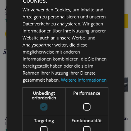
Cookies.
BeHappy M Cherry
19,90
€
Amiplay Verstellbare Leine 8in1
Wir verwenden Cookies, um Inhalte und
Samba L Schwarz
Anzeigen zu personalisieren und unseren
16,10
€
Datenverkehr zu analysieren. Wir geben
Informationen über Ihre Nutzung unserer
Website auch an unsere Werbe- und
Analysepartner weiter, die diese
möglicherweise mit anderen
Ähnliche Produkte
Informationen kombinieren, die Sie ihnen
bereitgestellt haben oder die sie im
Rahmen Ihrer Nutzung ihrer Dienste
gesammelt haben.
Weitere Informationen
Unbedingt
Performance
erforderlich
Amiplay Easy Fix verstellbare
Amiplay Verstellbares Hal
Targeting
Funktionalität
Leine Samba L Grün
Samba S Grau
11,00
€
6,20
€