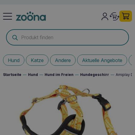
Products
search
Hund
Katze
Andere
Aktuelle Angebote
Startseite
—
Hund
—
Hund im Freien
—
Hundegeschirr
—
Amiplay Di