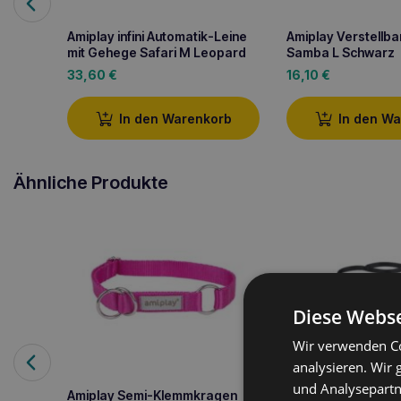
Amiplay infini Automatik-Leine
Amiplay Verstellbar
mit Gehege Safari M Leopard
Samba L Schwarz
33,60
€
16,10
€
In den Warenkorb
In den W
Ähnliche Produkte
Diese Webse
Wir verwenden Co
analysieren. Wir
und Analysepartn
Amiplay Semi-Klemmkragen
Amiplay Samba XL 