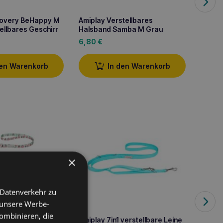
covery BeHappy M
Amiplay Verstellbares
Amipla
ellbares Geschirr
Halsband Samba M Grau
6,80
€
8,60
den Warenkorb
In den Warenkorb
×
 Datenverkehr zu
 verstellbare Leine
Amipl
 unsere Werbe-
Flamingo
Leine
ombinieren, die
Amiplay 7in1 verstellbare Leine
17,20