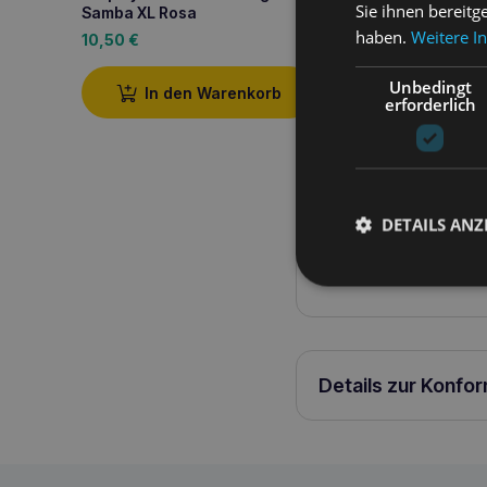
Sie ihnen bereitg
Samba XL Rosa
Schwarz
haben.
Weitere I
10,50
€
11,30
€
Unbedingt
In den Warenkorb
In den W
erforderlich
Produktbeschreib
DETAILS ANZ
Discovery BeHappy vers
Details zur Konfo