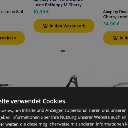
Leine BeHappy M Cherry
e Leine 8in1
Amiplay Dis
19,90
€
Cherry verst
34,90
€
In den Warenkorb
arenkorb
In 
ite verwendet Cookies.
okies, um Inhalte und Anzeigen zu personalisieren und unseren
Amiplay 7in1
 geben Informationen über Ihre Nutzung unserer Website auch an
BeHappy XL 
er weiter, die diese möglicherweise mit anderen Informationen k
Leine
Amiplay EASY GO Samba L
22,90
€