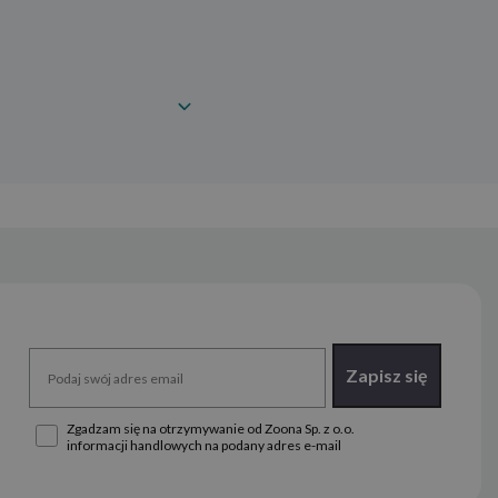
Zapisz się
Zgadzam się na otrzymywanie od Zoona Sp. z o.o.
informacji handlowych na podany adres e-mail