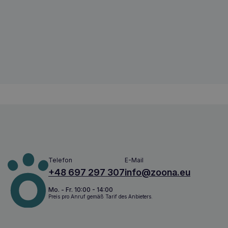
Amiplay Discovery BeHappy verstellba
5907563297937
Telefon
E-Mail
+48 697 297 307
info@zoona.eu
Mo. - Fr. 10:00 - 14:00
Preis pro Anruf gemäß Tarif des Anbieters.