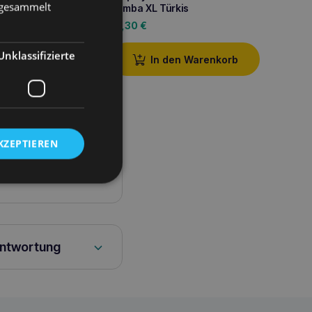
e gesammelt
Samba XL Türkis
14,30
€
den Warenkorb
Unklassifizierte
In den Warenkorb
KZEPTIEREN
antwortung