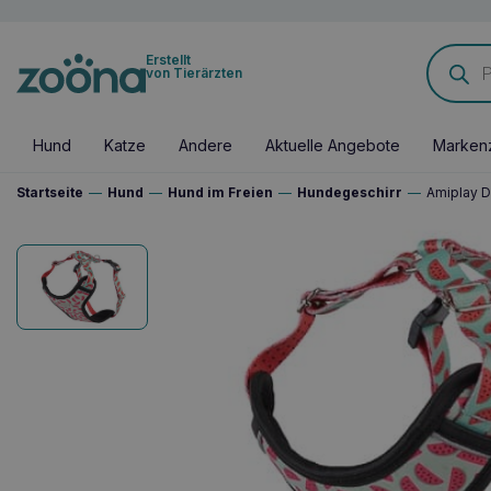
Products
Erstellt
search
von Tierärzten
Hund
Katze
Andere
Aktuelle Angebote
Marken
Startseite
—
Hund
—
Hund im Freien
—
Hundegeschirr
—
Amiplay D