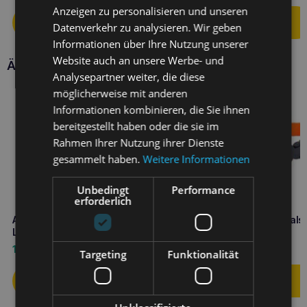
Anzeigen zu personalisieren und unseren
Datenverkehr zu analysieren. Wir geben
Informationen über Ihre Nutzung unserer
Website auch an unsere Werbe- und
Ähnliche Produkte
Analysepartner weiter, die diese
möglicherweise mit anderen
Informationen kombinieren, die Sie ihnen
bereitgestellt haben oder die sie im
Rahmen Ihrer Nutzung ihrer Dienste
gesammelt haben.
Weitere Informationen
Unbedingt
Performance
erforderlich
Amiplay Easy Fix verstellbare
Amiplay Verstellbares Hal
Leine Samba XL Gelb
Samba XL Orange
12,10
€
7,80
€
Targeting
Funktionalität