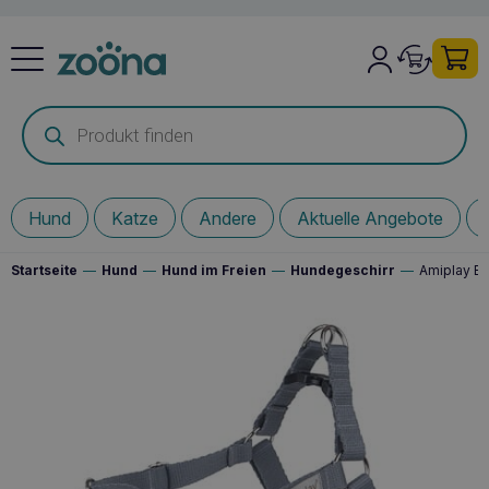
Products
search
Hund
Katze
Andere
Aktuelle Angebote
Startseite
—
Hund
—
Hund im Freien
—
Hundegeschirr
—
Amiplay EA