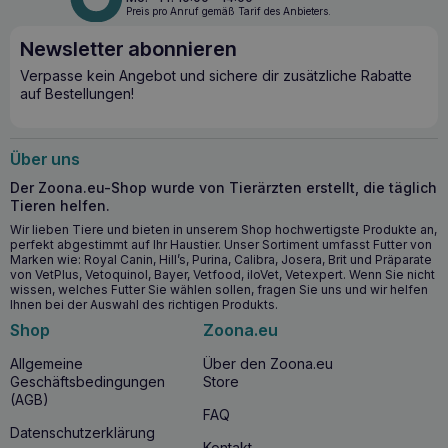
Preis pro Anruf gemäß Tarif des Anbieters.
Newsletter abonnieren
Verpasse kein Angebot und sichere dir zusätzliche Rabatte
auf Bestellungen!
Über uns
Der Zoona.eu-Shop wurde von Tierärzten erstellt, die täglich
Tieren helfen.
Wir lieben Tiere und bieten in unserem Shop hochwertigste Produkte an,
perfekt abgestimmt auf Ihr Haustier. Unser Sortiment umfasst Futter von
Marken wie: Royal Canin, Hill’s, Purina, Calibra, Josera, Brit und Präparate
von VetPlus, Vetoquinol, Bayer, Vetfood, iloVet, Vetexpert. Wenn Sie nicht
wissen, welches Futter Sie wählen sollen, fragen Sie uns und wir helfen
Ihnen bei der Auswahl des richtigen Produkts.
Shop
Zoona.eu
Allgemeine
Über den Zoona.eu
Geschäftsbedingungen
Store
(AGB)
FAQ
Datenschutzerklärung
Kontakt