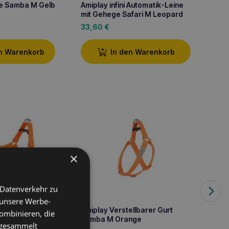
ne Samba M Gelb
Amiplay infini Automatik-Leine
Amipla
mit Gehege Safari M Leopard
Samba
33,60
€
16,10
en Warenkorb
In den Warenkorb
×
 Datenverkehr zu
 unsere Werbe-
SY GO Samba M
Amiplay Verstellbarer Gurt
Amipla
ombinieren, die
r Gurt Orange
Samba M Orange
Gurt M
e gesammelt