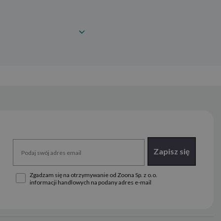
Zapisz się
Zgadzam się na otrzymywanie od Zoona Sp. z o.o.
informacji handlowych na podany adres e-mail