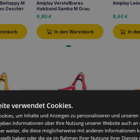
y BeHappy M
Amiplay Verstellbares
Amiplay Lei
es Geschirr
Halsband Samba M Grau
6,80
€
8,60
€
arenkorb
In den Warenkorb
In d
ite verwendet Cookies.
okies, um Inhalte und Anzeigen zu personalisieren und unseren
 geben Informationen über Ihre Nutzung unserer Website auch an
Samba
Amiplay EASY GO Samba XL
Amiplay EA
er weiter, die diese möglicherweise mit anderen Informationen k
 M Gelb
verstellbares Geschirr Rot
verstellbare
estellt haben oder die sie im Rahmen Ihrer Nutzung ihrer Dienst