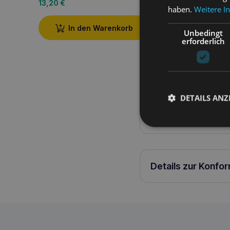
13,20
€
11,60
€
haben.
Weitere I
In den Warenkorb
In den W
Unbedingt
erforderlich
Produktbeschreib
DETAILS ANZ
EASY GO Samba verstell
Details zur Konfo