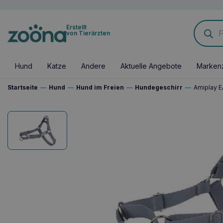
Products
Erstellt
search
von Tierärzten
Hund
Katze
Andere
Aktuelle Angebote
Marken
Startseite
—
Hund
—
Hund im Freien
—
Hundegeschirr
—
Amiplay E