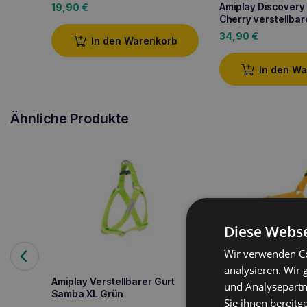
Amiplay Discover
19,90
€
Cherry verstellbar
34,90
€
In den Warenkorb
In den W
Ähnliche Produkte
Diese Webse
Wir verwenden Co
analysieren. Wir
Amiplay Verstellbarer Gurt
Amiplay EASY GO 
und Analysepartn
Samba XL Grün
verstellbarer Gurt
Sie ihnen bereitg