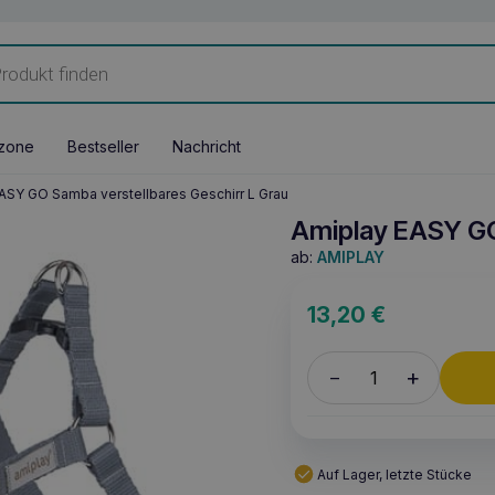
zone
Bestseller
Nachricht
ASY GO Samba verstellbares Geschirr L Grau
Amiplay EASY GO
ab:
AMIPLAY
13,20
€
+
–
Auf Lager, letzte Stücke