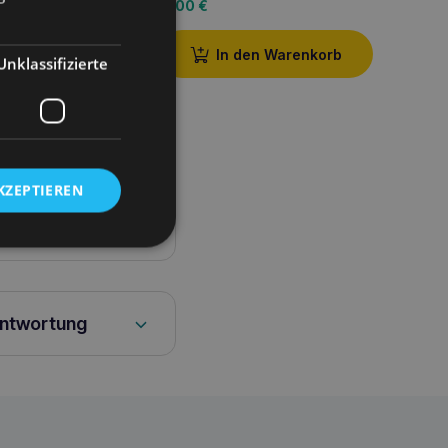
11,00
€
11,00
den Warenkorb
In den Warenkorb
Unklassifizierte
KZEPTIEREN
antwortung