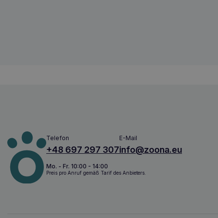
Amiplay EASY GO Samba verstellbares 
5907563278851
Telefon
E-Mail
+48 697 297 307
info@zoona.eu
Mo. - Fr. 10:00 - 14:00
Preis pro Anruf gemäß Tarif des Anbieters.