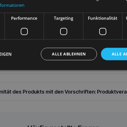
14,80
€
11,60
€
nformationen
arenkorb
In den Warenkorb
In 
Performance
Targeting
Funktionalität
ung
EIGEN
ALLE ABLEHNEN
ALLE A
barer Gurt L 55-75 [c , d] x 2,5cm
rmität des Produkts mit den Vorschriften: Produktver