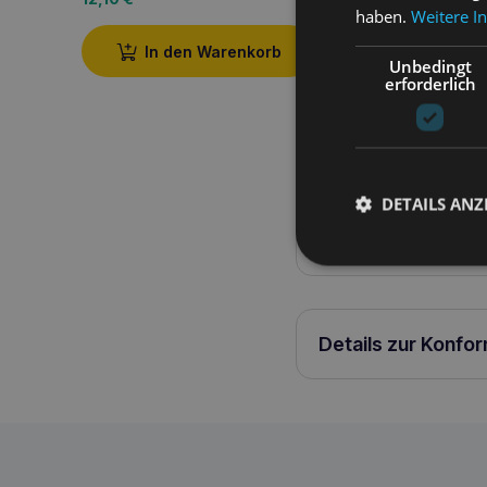
haben.
Weitere I
In den Warenkorb
In den W
Unbedingt
erforderlich
Produktbeschreib
DETAILS ANZ
EASY GO Samba XL verst
Details zur Konfo
Amiplay EASY GO Samba XL verstellbar