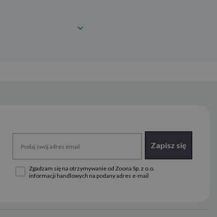
Zapisz się
Zgadzam się na otrzymywanie od Zoona Sp. z o.o.
informacji handlowych na podany adres e-mail