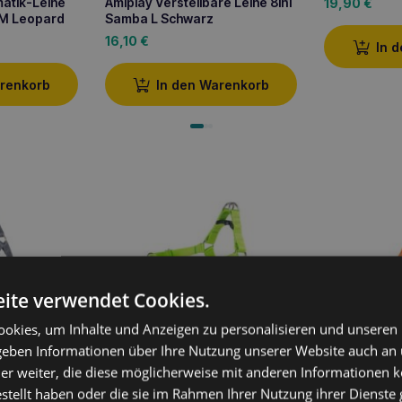
matik-Leine
Amiplay Verstellbare Leine 8in1
19,90
€
 M Leopard
Samba L Schwarz
16,10
€
In 
arenkorb
In den Warenkorb
ite verwendet Cookies.
okies, um Inhalte und Anzeigen zu personalisieren und unseren
 geben Informationen über Ihre Nutzung unserer Website auch an
rer Gurt
Amiplay EASY GO Samba XL
Amiplay Vers
er weiter, die diese möglicherweise mit anderen Informationen k
verstellbares Geschirr Grün
Samba XL O
estellt haben oder die sie im Rahmen Ihrer Nutzung ihrer Dienst
14,80
€
13,20
€