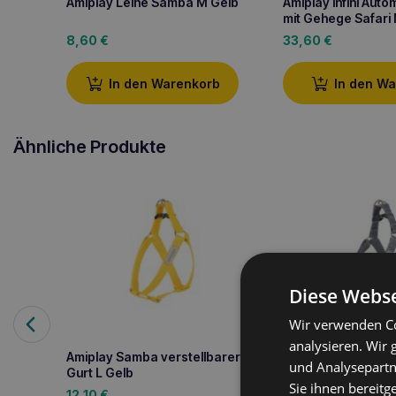
Amiplay Leine Samba M Gelb
Amiplay infini Auto
mit Gehege Safari
8,60
€
33,60
€
In den Warenkorb
In den W
Ähnliche Produkte
Diese Webse
Wir verwenden Co
analysieren. Wir
Amiplay Samba verstellbarer
Amiplay Verstellba
und Analysepartn
Gurt L Gelb
Samba XL Grau
Sie ihnen bereitg
12,10
€
13,20
€