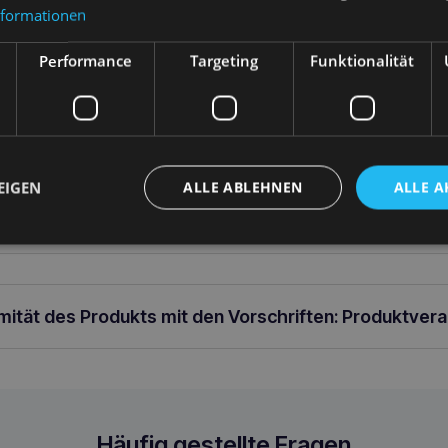
nformationen
arenkorb
In den Warenkorb
In 
Performance
Targeting
Funktionalität
ung
EIGEN
ALLE ABLEHNEN
ALLE A
ellbarer Gurt 65-95 [c , d] x 2,5cm
rmität des Produkts mit den Vorschriften: Produktver
es Geschirr Rosa
Häufig gestellte Fragen