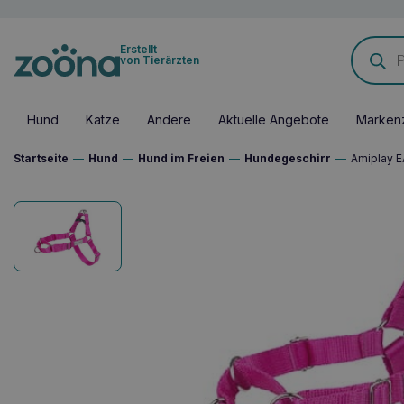
Products
Erstellt
search
von Tierärzten
Hund
Katze
Andere
Aktuelle Angebote
Marken
Startseite
—
Hund
—
Hund im Freien
—
Hundegeschirr
—
Amiplay E