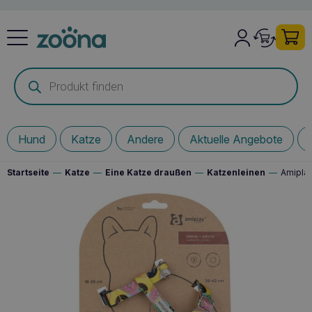
Products
search
Hund
Katze
Andere
Aktuelle Angebote
Startseite
—
Katze
—
Eine Katze draußen
—
Katzenleinen
—
Amiplay