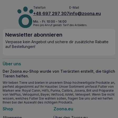
Telefon
E-Mail
+48 697 297 307
info@zoona.eu
Mo. - Fr. 10:00 - 14:00
Preis pro Anruf gemäß Tarif des Anbieters.
Newsletter abonnieren
Verpasse kein Angebot und sichere dir zusätzliche Rabatte
auf Bestellungen!
Über uns
Der Zoona.eu-Shop wurde von Tierärzten erstellt, die täglich
Tieren helfen.
Wir lieben Tiere und bieten in unserem Shop hochwertigste Produkte an,
perfekt abgestimmt auf Ihr Haustier. Unser Sortiment umfasst Futter von
Marken wie: Royal Canin, Hill’s, Purina, Calibra, Josera, Brit und Präparate
von VetPlus, Vetoquinol, Bayer, Vetfood, iloVet, Vetexpert. Wenn Sie nicht
wissen, welches Futter Sie wählen sollen, fragen Sie uns und wir helfen
Ihnen bei der Auswahl des richtigen Produkts.
Shop
Zoona.eu
Allgemeine
Über den Zoona.eu