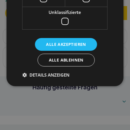
Unklassifizierte
Produktbeschreibung
BeHappy M Katzengeschirr + Leine
ALLE AKZEPTIEREN
Details zur Konformität des Produkts mit den
ALLE ABLEHNEN
Vorschriften: Produktverantwortung
DETAILS ANZEIGEN
Amiplay Geschirr + Leine für BeHappy M Donu
Häufig gestellte Fragen
5907563305038