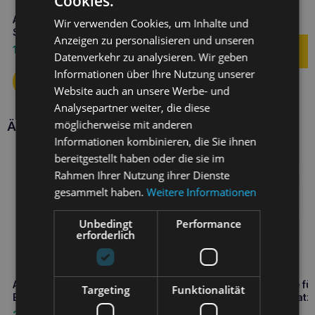
Cookies.
BeHappy M Cherry
19,90
€
Amiplay Verstellbare Leine 8in1
Wir verwenden Cookies, um Inhalte und
Samba L Schwarz
Anzeigen zu personalisieren und unseren
16,10
€
Datenverkehr zu analysieren. Wir geben
Informationen über Ihre Nutzung unserer
Website auch an unsere Werbe- und
Analysepartner weiter, die diese
möglicherweise mit anderen
Ähnliche Produkte
Informationen kombinieren, die Sie ihnen
bereitgestellt haben oder die sie im
Rahmen Ihrer Nutzung ihrer Dienste
gesammelt haben.
Weitere Informationen
Unbedingt
Performance
erforderlich
Amiplay Geschirr + Leine für
Amiplay Geschirr + Leine fü
Targeting
Funktionalität
BeHappy S Donut Katze
BeHappy M Dschungelkatz
22,90
€
25,50
€