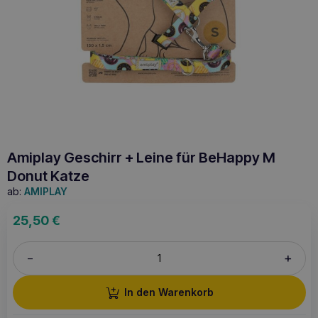
Amiplay Geschirr + Leine für BeHappy M
Donut Katze
ab:
AMIPLAY
25,50
€
+
–
In den Warenkorb