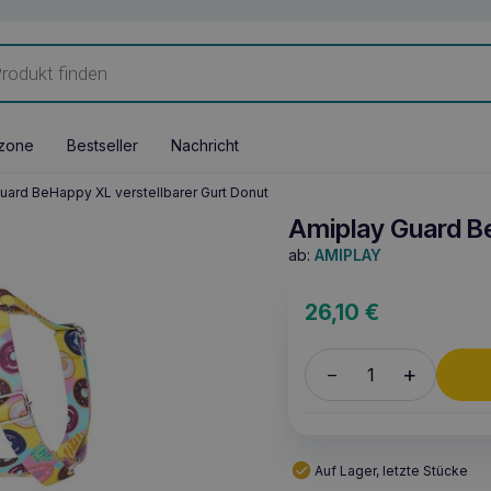
zone
Bestseller
Nachricht
uard BeHappy XL verstellbarer Gurt Donut
Amiplay Guard Be
ab:
AMIPLAY
26,10
€
+
–
Auf Lager, letzte Stücke