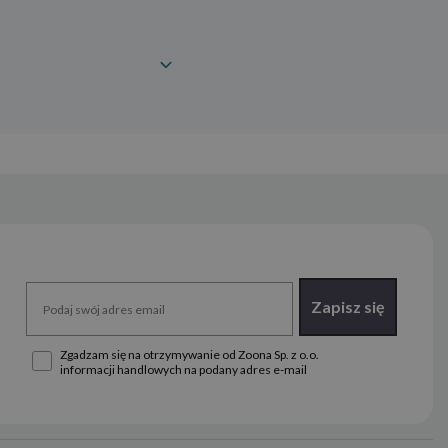
Zapisz się
Zgadzam się na otrzymywanie od Zoona Sp. z o.o.
informacji handlowych na podany adres e-mail