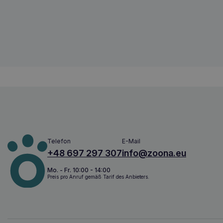
Amiplay Guard BeHappy XL verstellbare
5907563282827
Telefon
E-Mail
+48 697 297 307
info@zoona.eu
Mo. - Fr. 10:00 - 14:00
Preis pro Anruf gemäß Tarif des Anbieters.