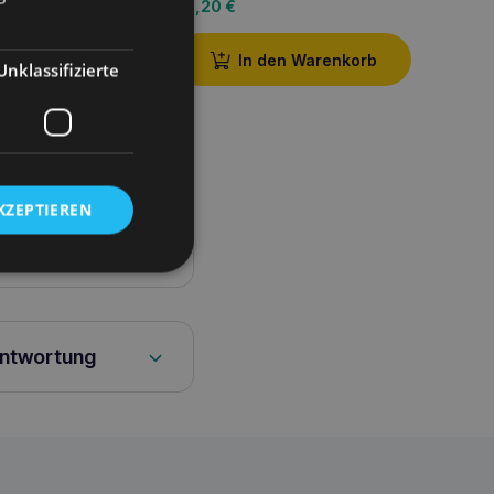
20,20
€
den Warenkorb
In den Warenkorb
Unklassifizierte
KZEPTIEREN
antwortung