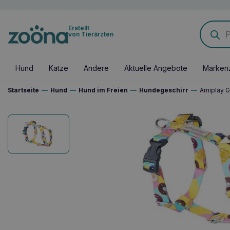
Products
Erstellt
search
von Tierärzten
Hund
Katze
Andere
Aktuelle Angebote
Marken
Startseite
—
Hund
—
Hund im Freien
—
Hundegeschirr
—
Amiplay G