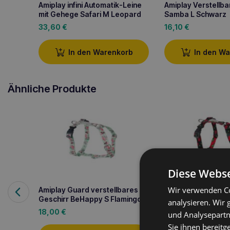
Amiplay infini Automatik-Leine
Amiplay Verstellbar
mit Gehege Safari M Leopard
Samba L Schwarz
33,60
€
16,10
€
In den Warenkorb
In den W
Ähnliche Produkte
Diese Webse
Wir verwenden Co
Amiplay Guard verstellbares
Amiplay Guard ver
Geschirr BeHappy S Flamingo
Geschirr BeHappy 
analysieren. Wir
18,00
€
23,40
€
und Analysepartn
Sie ihnen bereitg