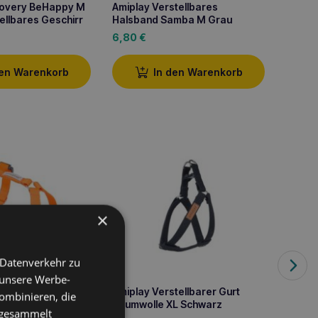
covery BeHappy M
Amiplay Verstellbares
Amipla
ellbares Geschirr
Halsband Samba M Grau
6,80
€
8,60
den Warenkorb
In den Warenkorb
×
 Datenverkehr zu
Amipla
Sicher
 unsere Werbe-
Donut
ard Samba
Amiplay Verstellbarer Gurt
18,00
ombinieren, die
r Gurt L Orange
Baumwolle XL Schwarz
e gesammelt