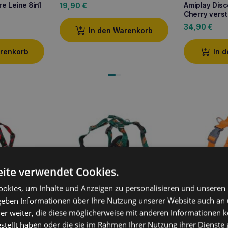
e Leine 8in1
Amiplay Dis
19,90
€
Cherry verst
34,90
€
In den Warenkorb
arenkorb
In 
ite verwendet Cookies.
okies, um Inhalte und Anzeigen zu personalisieren und unseren
stellbares
L Cherry
 geben Informationen über Ihre Nutzung unserer Website auch an
Amiplay Discovery BeHappy S
Amiplay Gu
er weiter, die diese möglicherweise mit anderen Informationen k
Dschungel verstellbares
verstellbare
estellt haben oder die sie im Rahmen Ihrer Nutzung ihrer Dienst
Geschirr