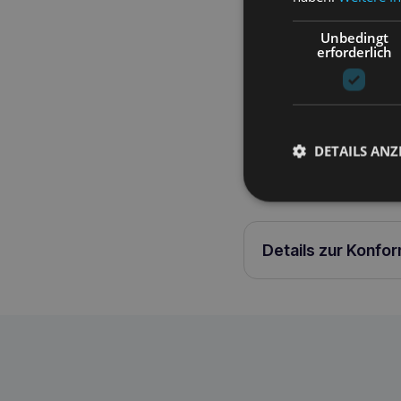
Unbedingt
erforderlich
Produktbeschreib
DETAILS ANZ
Guard Samba verstellba
Details zur Konfo
Amiplay Guard Samba verstellbarer Gur
5907563279155