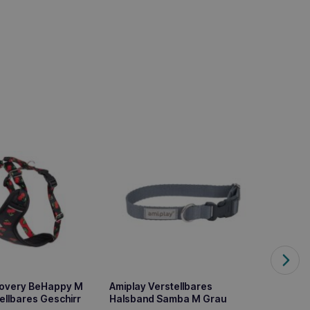
covery BeHappy M
Amiplay Verstellbares
Amipla
ellbares Geschirr
Halsband Samba M Grau