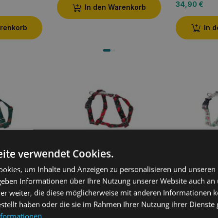
34,90
€
In den Warenkorb
arenkorb
In 
ite verwendet Cookies.
stellbares
Amiplay Guard verstellbares
Amiplay Guar
 M Jungle
Geschirr BeHappy L Cherry
Gurt BeHapp
okies, um Inhalte und Anzeigen zu personalisieren und unseren
23,40
€
20,70
€
 geben Informationen über Ihre Nutzung unserer Website auch an
er weiter, die diese möglicherweise mit anderen Informationen k
Weiterlesen
arenkorb
In 
estellt haben oder die sie im Rahmen Ihrer Nutzung ihrer Dienst
nformationen