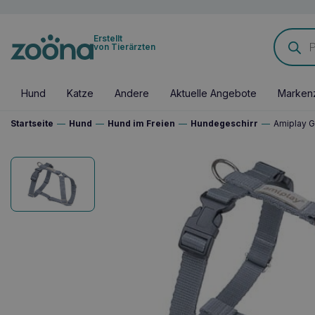
Products
Erstellt
search
von Tierärzten
Hund
Katze
Andere
Aktuelle Angebote
Marken
Startseite
—
Hund
—
Hund im Freien
—
Hundegeschirr
—
Amiplay G