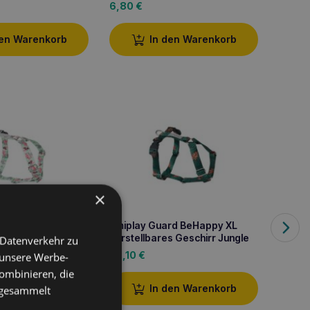
6,80
€
8,60
den Warenkorb
In den Warenkorb
×
d verstellbarer
Amiplay Guard BeHappy XL
y M Flamingo
verstellbares Geschirr Jungle
 Datenverkehr zu
Amipl
26,10
€
 unsere Werbe-
verste
ombinieren, die
12,70
den Warenkorb
In den Warenkorb
e gesammelt