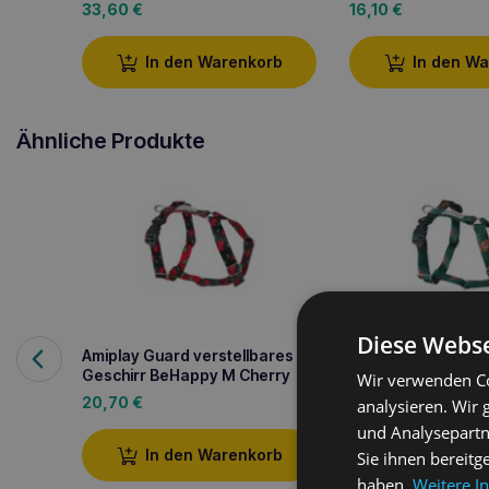
33,60
€
16,10
€
In den Warenkorb
In den W
Ähnliche Produkte
Diese Webse
Amiplay Guard verstellbares
Amiplay Guard ver
Geschirr BeHappy M Cherry
Geschirr BeHappy
Wir verwenden Co
20,70
€
20,70
€
analysieren. Wir
und Analysepartn
In den Warenkorb
In den W
Sie ihnen bereitg
haben.
Weitere I