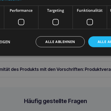
Performance
Targeting
Funktionalität
ung
EIGEN
ALLE ABLEHNEN
ALLE A
rer Gurt L 35-60 [b] 50-75 [d] x 2,5cm
rmität des Produkts mit den Vorschriften: Produktver
t L Grau
Häufig gestellte Fragen