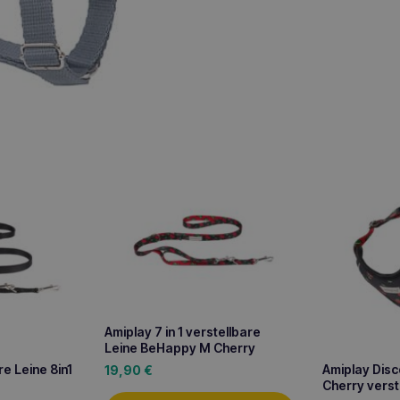
Amiplay 7 in 1 verstellbare
Leine BeHappy M Cherry
e Leine 8in1
Amiplay Dis
19,90
€
Cherry verst