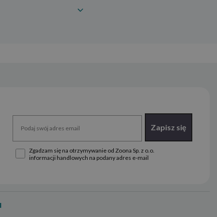
Zapisz się
Zgadzam się na otrzymywanie od Zoona Sp. z o.o.
informacji handlowych na podany adres e-mail
u