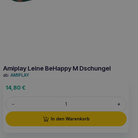
Amiplay Leine BeHappy M Dschungel
ab:
AMIPLAY
14,80
€
+
–
In den Warenkorb