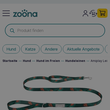
Products
search
Hund
Katze
Andere
Aktuelle Angebote
Startseite
—
Hund
—
Hund im Freien
—
Hundeleinen
—
Amiplay Lei