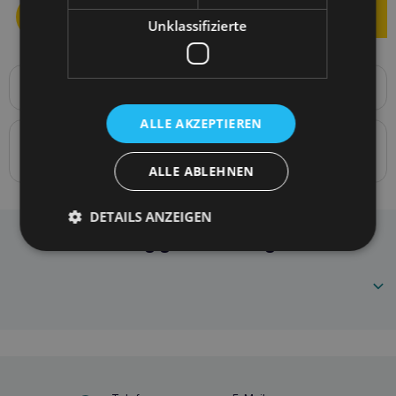
Unklassifizierte
Produktbeschreibung
BeHappy M Leine 150 x 2cm
ALLE AKZEPTIEREN
Details zur Konformität des Produkts mit den
Vorschriften: Produktverantwortung
ALLE ABLEHNEN
DETAILS ANZEIGEN
Amiplay Leine BeHappy M Dschungel
Häufig gestellte Fragen
5907563281813