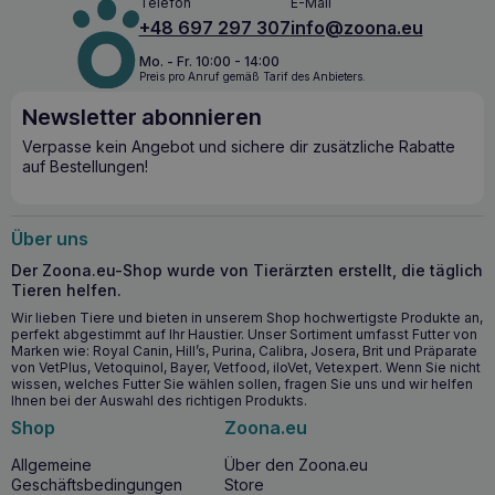
Telefon
E-Mail
+48 697 297 307
info@zoona.eu
Mo. - Fr. 10:00 - 14:00
Preis pro Anruf gemäß Tarif des Anbieters.
Newsletter abonnieren
Verpasse kein Angebot und sichere dir zusätzliche Rabatte
auf Bestellungen!
Über uns
Der Zoona.eu-Shop wurde von Tierärzten erstellt, die täglich
Tieren helfen.
Wir lieben Tiere und bieten in unserem Shop hochwertigste Produkte an,
perfekt abgestimmt auf Ihr Haustier. Unser Sortiment umfasst Futter von
Marken wie: Royal Canin, Hill’s, Purina, Calibra, Josera, Brit und Präparate
von VetPlus, Vetoquinol, Bayer, Vetfood, iloVet, Vetexpert. Wenn Sie nicht
wissen, welches Futter Sie wählen sollen, fragen Sie uns und wir helfen
Ihnen bei der Auswahl des richtigen Produkts.
Shop
Zoona.eu
Allgemeine
Über den Zoona.eu
Geschäftsbedingungen
Store