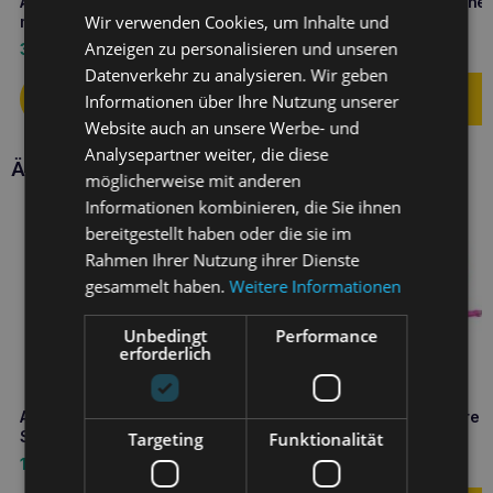
Amiplay infini Automatik-Leine
Amiplay Verstellbare Leine 
Wir verwenden Cookies, um Inhalte und
mit Gehege Safari M Leopard
Samba L Schwarz
Anzeigen zu personalisieren und unseren
33,60
€
16,10
€
Datenverkehr zu analysieren. Wir geben
Informationen über Ihre Nutzung unserer
Website auch an unsere Werbe- und
Analysepartner weiter, die diese
Ähnliche Produkte
möglicherweise mit anderen
Informationen kombinieren, die Sie ihnen
bereitgestellt haben oder die sie im
Rahmen Ihrer Nutzung ihrer Dienste
gesammelt haben.
Weitere Informationen
Unbedingt
Performance
erforderlich
Amiplay Verstellbare Leine 8in1
Amiplay 7 in 1 verstellbare 
Samba L Schwarz
Samba S Rosa
Targeting
Funktionalität
16,10
€
8,90
€