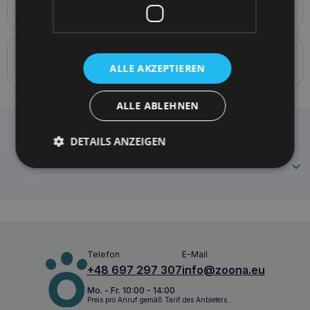
Produktbeschreibung
Schlüsselband Samba L 150 x 2,5cm
Details zur Konformität des Produkts mit den
Vorschriften: Produktverantwortung
ALLE AKZEPTIEREN
ALLE ABLEHNEN
Amiplay Leine Samba L Schwarz
Häufig gestellte Fragen
DETAILS ANZEIGEN
5907563279902
Telefon
E-Mail
+48 697 297 307
info@zoona.eu
Mo. - Fr. 10:00 - 14:00
Preis pro Anruf gemäß Tarif des Anbieters.