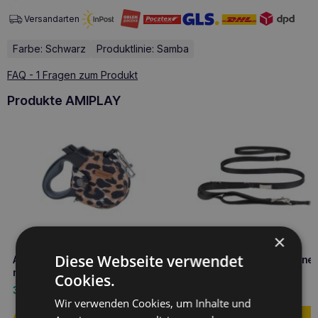
Versandarten
Farbe: Schwarz
Produktlinie: Samba
FAQ - 1 Fragen zum Produkt
Produkte AMIPLAY
×
Diese Webseite verwendet
Amiplay infini Automatik-Leine
Amiplay Verstellbare Leine 
mit Gehege Safari M Leopard
Samba L Schwarz
Cookies.
33,60
€
16,10
€
Wir verwenden Cookies, um Inhalte und