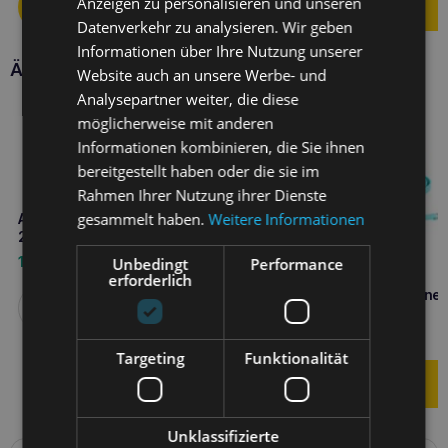
Anzeigen zu personalisieren und unseren
Datenverkehr zu analysieren. Wir geben
Informationen über Ihre Nutzung unserer
Ähnliche Produkte
Website auch an unsere Werbe- und
Analysepartner weiter, die diese
möglicherweise mit anderen
Informationen kombinieren, die Sie ihnen
bereitgestellt haben oder die sie im
Rahmen Ihrer Nutzung ihrer Dienste
gesammelt haben.
Weitere Informationen
Amiplay Hundepullover Bergen
28 cm Rot
18,80
€
Unbedingt
Performance
erforderlich
Amiplay verstellbare Leine 
Weiterlesen
Samba S Türkis
12,10
€
Targeting
Funktionalität
Unklassifizierte