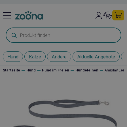
Products
search
Hund
Katze
Andere
Aktuelle Angebote
Startseite
—
Hund
—
Hund im Freien
—
Hundeleinen
—
Amiplay Lein