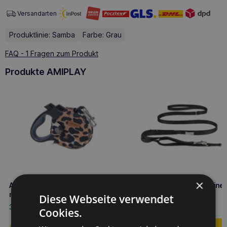
Versandarten
Produktlinie: Samba
Farbe: Grau
FAQ - 1 Fragen zum Produkt
Produkte AMIPLAY
×
Amiplay infini Automatik-Leine
Amiplay Verstellbare Leine 
mit Gehege Safari M Leopard
Samba L Schwarz
Diese Webseite verwendet
33,60
€
16,10
€
Cookies.