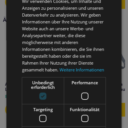
Wir verwenden Cookies, um Inhalte und
Anzeigen zu personalisieren und unseren
Datenverkehr zu analysieren. Wir geben
Ähnliche Produkte
Informationen über Ihre Nutzung unserer
Website auch an unsere Werbe- und
Analysepartner weiter, die diese
möglicherweise mit anderen
Informationen kombinieren, die Sie ihnen
bereitgestellt haben oder die sie im
Rahmen Ihrer Nutzung ihrer Dienste
gesammelt haben.
Weitere Informationen
Unbedingt
Performance
Amiplay Easy Fix verstellbare
Amiplay EASY GO Samba
erforderlich
Leine Samba S Gelb
verstellbarer Gurt M Grau
8,90
€
11,60
€
Targeting
Funktionalität