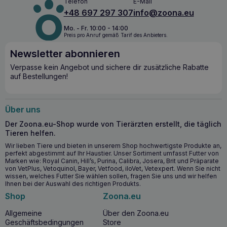
Telefon
E-Mail
+48 697 297 307
info@zoona.eu
Mo. - Fr. 10:00 - 14:00
Preis pro Anruf gemäß Tarif des Anbieters.
Newsletter abonnieren
Verpasse kein Angebot und sichere dir zusätzliche Rabatte
auf Bestellungen!
Über uns
Der Zoona.eu-Shop wurde von Tierärzten erstellt, die täglich
Tieren helfen.
Wir lieben Tiere und bieten in unserem Shop hochwertigste Produkte an,
perfekt abgestimmt auf Ihr Haustier. Unser Sortiment umfasst Futter von
Marken wie: Royal Canin, Hill’s, Purina, Calibra, Josera, Brit und Präparate
von VetPlus, Vetoquinol, Bayer, Vetfood, iloVet, Vetexpert. Wenn Sie nicht
wissen, welches Futter Sie wählen sollen, fragen Sie uns und wir helfen
Ihnen bei der Auswahl des richtigen Produkts.
Shop
Zoona.eu
Allgemeine
Über den Zoona.eu
Geschäftsbedingungen
Store