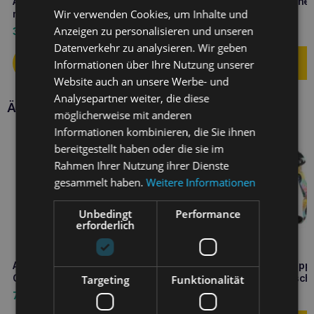
Amiplay infini Automatik-Leine
Amiplay Verstellbare Leine 
Wir verwenden Cookies, um Inhalte und
mit Gehege Safari M Leopard
Samba L Schwarz
Anzeigen zu personalisieren und unseren
33,60
€
16,10
€
Datenverkehr zu analysieren. Wir geben
Informationen über Ihre Nutzung unserer
Website auch an unsere Werbe- und
Analysepartner weiter, die diese
Ähnliche Produkte
möglicherweise mit anderen
Informationen kombinieren, die Sie ihnen
bereitgestellt haben oder die sie im
Rahmen Ihrer Nutzung ihrer Dienste
gesammelt haben.
Weitere Informationen
Unbedingt
Performance
erforderlich
Amiplay Samba Leckerli-Tasche
Amiplay Discovery BeHapp
Gelb
Donut verstellbares Geschi
Targeting
Funktionalität
7,30
€
34,90
€