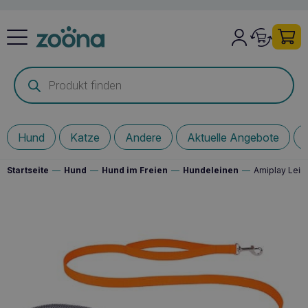
Products
search
Hund
Katze
Andere
Aktuelle Angebote
Startseite
—
Hund
—
Hund im Freien
—
Hundeleinen
—
Amiplay Lei