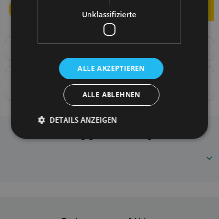
Unklassifizierte
Produktbeschreibung
Schlüsselband Samba M 150 x 2cm
ALLE AKZEPTIEREN
Details zur Konformität des Produkts mit den
Vorschriften: Produktverantwortung
ALLE ABLEHNEN
DETAILS ANZEIGEN
Amiplay Leine Samba M Orange
Häufig gestellte Fragen
5907563277632