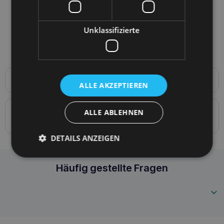
Unklassifizierte
Produktbeschreibung
ALLE AKZEPTIEREN
Amiplay Samba Droppings Tasche Grün
Details zur Konformität des Produkts mit den
ALLE ABLEHNEN
Vorschriften: Produktverantwortung
DETAILS ANZEIGEN
Amiplay Samba Droppings Tasche Grün
Häufig gestellte Fragen
5907563279292