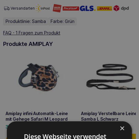
Versandarten
Produktlinie: Samba
Farbe: Grün
FAQ - 1 Fragen zum Produkt
Produkte AMIPLAY
Amiplay infini Automatik-Leine
Amiplay Verstellbare Leine 
mit Gehege Safari M Leopard
Samba L Schwarz
×
33,60
€
16,10
€
Diese Webseite verwendet