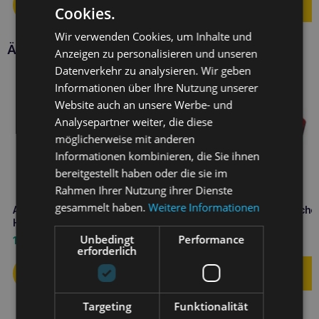
Cookies.
Wir verwenden Cookies, um Inhalte und
Ähnliche Produkte
Anzeigen zu personalisieren und unseren
Datenverkehr zu analysieren. Wir geben
Informationen über Ihre Nutzung unserer
Website auch an unsere Werbe- und
Analysepartner weiter, die diese
möglicherweise mit anderen
Informationen kombinieren, die Sie ihnen
bereitgestellt haben oder die sie im
Rahmen Ihrer Nutzung ihrer Dienste
gesammelt haben.
Weitere Informationen
Amiplay BeHappy XL Semi-Clip-
Amiplay BeHappy L Kirsche
Halsband Cherry
semi Clip-Halsband
Unbedingt
Performance
13,50
€
12,40
€
erforderlich
Targeting
Funktionalität