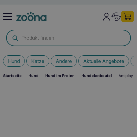
Products
search
Hund
Katze
Andere
Aktuelle Angebote
Startseite
—
Hund
—
Hund im Freien
—
Hundekotbeutel
—
Amiplay S