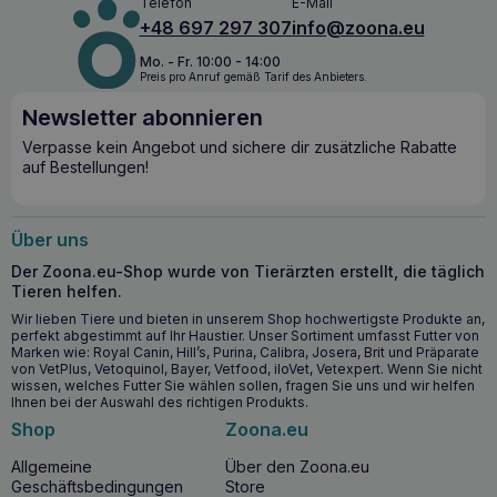
Telefon
E-Mail
+48 697 297 307
info@zoona.eu
Mo. - Fr. 10:00 - 14:00
Preis pro Anruf gemäß Tarif des Anbieters.
Newsletter abonnieren
Verpasse kein Angebot und sichere dir zusätzliche Rabatte
auf Bestellungen!
Über uns
Der Zoona.eu-Shop wurde von Tierärzten erstellt, die täglich
Tieren helfen.
Wir lieben Tiere und bieten in unserem Shop hochwertigste Produkte an,
perfekt abgestimmt auf Ihr Haustier. Unser Sortiment umfasst Futter von
Marken wie: Royal Canin, Hill’s, Purina, Calibra, Josera, Brit und Präparate
von VetPlus, Vetoquinol, Bayer, Vetfood, iloVet, Vetexpert. Wenn Sie nicht
wissen, welches Futter Sie wählen sollen, fragen Sie uns und wir helfen
Ihnen bei der Auswahl des richtigen Produkts.
Shop
Zoona.eu
Allgemeine
Über den Zoona.eu
Geschäftsbedingungen
Store