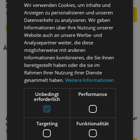
19,90
€
Amiplay Verstellbare Leine 8in1
Wir verwenden Cookies, um Inhalte und
Samba L Schwarz
Anzeigen zu personalisieren und unseren
16,10
€
Datenverkehr zu analysieren. Wir geben
Informationen über Ihre Nutzung unserer
Website auch an unsere Werbe- und
Analysepartner weiter, die diese
Ähnliche Produkte
möglicherweise mit anderen
Informationen kombinieren, die Sie ihnen
bereitgestellt haben oder die sie im
Rahmen Ihrer Nutzung ihrer Dienste
gesammelt haben.
Weitere Informationen
Unbedingt
Performance
erforderlich
Amiplay EASY GO Samba XL
Amiplay Verstellbarer Gurt
Targeting
Funktionalität
verstellbares Geschirr Grau
Samba L Orange
14,80
€
12,10
€