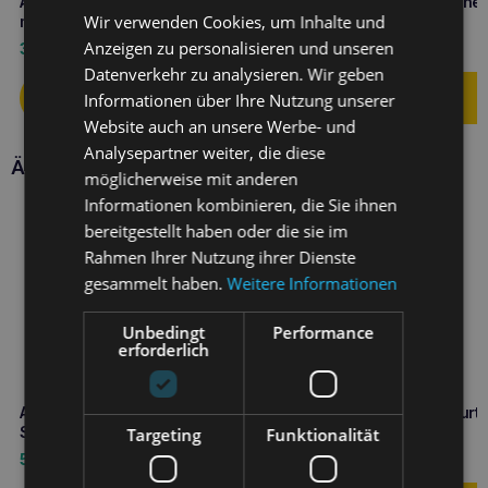
Amiplay infini Automatik-Leine
Amiplay Verstellbare Leine 
Wir verwenden Cookies, um Inhalte und
mit Gehege Safari M Leopard
Samba L Schwarz
Anzeigen zu personalisieren und unseren
33,60
€
16,10
€
Datenverkehr zu analysieren. Wir geben
Informationen über Ihre Nutzung unserer
Website auch an unsere Werbe- und
Analysepartner weiter, die diese
Ähnliche Produkte
möglicherweise mit anderen
Informationen kombinieren, die Sie ihnen
bereitgestellt haben oder die sie im
Rahmen Ihrer Nutzung ihrer Dienste
gesammelt haben.
Weitere Informationen
Unbedingt
Performance
erforderlich
Amiplay Verstellbares Halsband
Amiplay Verstellbarer Gurt
Samba XS Türkis
Samba XS Türkis
Targeting
Funktionalität
5,40
€
8,90
€