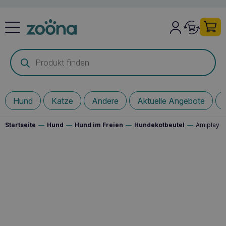
Products
search
Hund
Katze
Andere
Aktuelle Angebote
Startseite
—
Hund
—
Hund im Freien
—
Hundekotbeutel
—
Amiplay S