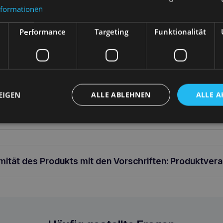
10,50
€
37,60
€
nformationen
We
arenkorb
In den Warenkorb
Performance
Targeting
Funktionalität
ung
EIGEN
ALLE ABLEHNEN
ALLE A
rt M 40-60 [c,d] x 2 cm
rmität des Produkts mit den Vorschriften: Produktver