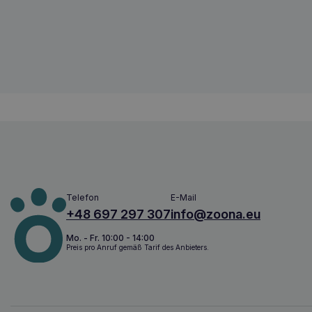
Amiplay Samba verstellbarer Gurt M Ro
5907563302518
Telefon
E-Mail
+48 697 297 307
info@zoona.eu
Mo. - Fr. 10:00 - 14:00
Preis pro Anruf gemäß Tarif des Anbieters.