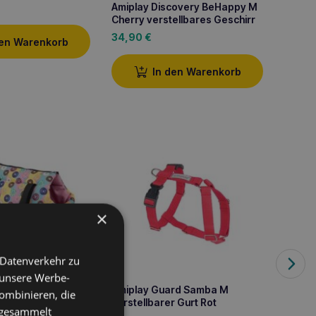
Amiplay Discovery BeHappy M
Amipla
Cherry verstellbares Geschirr
Halsb
34,90
€
6,80
den Warenkorb
In den Warenkorb
×
 Datenverkehr zu
 unsere Werbe-
getasche BeHappy
Amiplay Guard Samba M
Amipl
ombinieren, die
verstellbarer Gurt Rot
verste
e gesammelt