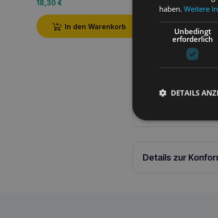
18,30
€
11,60
€
haben.
Weitere I
In den Warenkorb
In den W
Unbedingt
erforderlich
Produktbeschreib
DETAILS ANZ
Samba verstellbarer Gu
Details zur Konfo