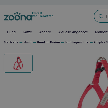
Products
Erstellt
search
von Tierärzten
Hund
Katze
Andere
Aktuelle Angebote
Marken
Startseite
—
Hund
—
Hund im Freien
—
Hundegeschirr
—
Amiplay S