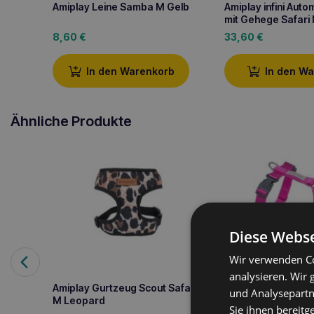
Amiplay Leine Samba M Gelb
Amiplay infini Auto
mit Gehege Safari
8,60
€
33,60
€
In den Warenkorb
In den W
Ähnliche Produkte
Diese Webse
Wir verwenden Co
analysieren. Wir
Amiplay Gurtzeug Scout Safari
Amiplay Guard Sa
und Analysepartn
M Leopard
verstellbarer Gurt
Sie ihnen bereitg