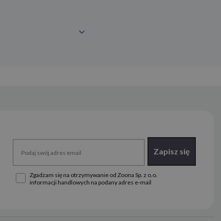
Zapisz się
Zgadzam się na otrzymywanie od Zoona Sp. z o.o.
informacji handlowych na podany adres e-mail