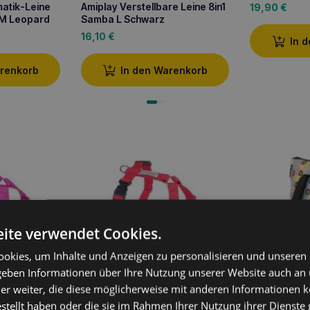
matik-Leine
Amiplay Verstellbare Leine 8in1
19,90
€
 M Leopard
Samba L Schwarz
16,10
€
In 
arenkorb
In den Warenkorb
ite verwendet Cookies.
okies, um Inhalte und Anzeigen zu personalisieren und unseren
 geben Informationen über Ihre Nutzung unserer Website auch an
mba
Amiplay Guard Samba S
Amiplay Tra
er weiter, die diese möglicherweise mit anderen Informationen k
 M Rosa
verstellbarer Gurt Rot
L Donut
estellt haben oder die sie im Rahmen Ihrer Nutzung ihrer Dienst