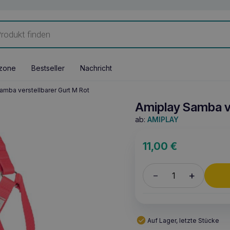
zone
Bestseller
Nachricht
amba verstellbarer Gurt M Rot
Amiplay Samba ve
ab:
AMIPLAY
11,00
€
+
–
Auf Lager, letzte Stücke