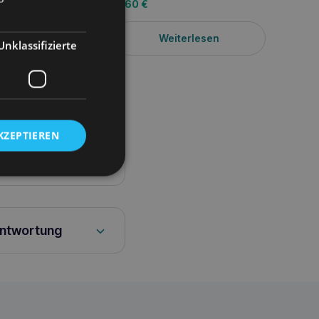
11,60
€
10,50
iterlesen
Weiterlesen
Unklassifizierte
KZEPTIEREN
antwortung