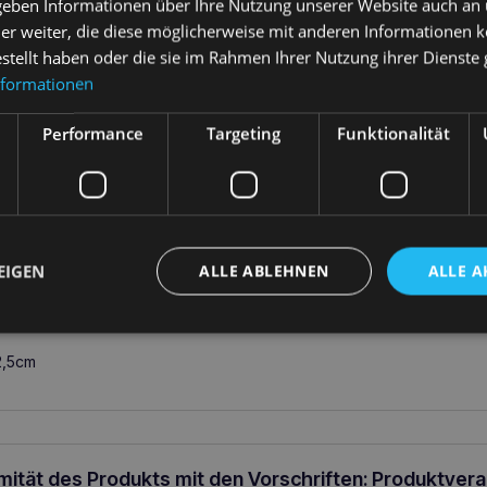
 geben Informationen über Ihre Nutzung unserer Website auch an
34,90
€
40,30
€
er weiter, die diese möglicherweise mit anderen Informationen k
estellt haben oder die sie im Rahmen Ihrer Nutzung ihrer Dienst
We
arenkorb
In den Warenkorb
nformationen
Performance
Targeting
Funktionalität
EIGEN
ALLE ABLEHNEN
ALLE A
ung
2,5cm
rmität des Produkts mit den Vorschriften: Produktver