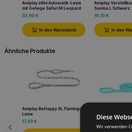
Amiplay infini Automatik-Leine
Amiplay Verstellbar
mit Gehege Safari M Leopard
Samba L Schwarz
33,60
€
16,10
€
In den Warenkorb
In den W
Ähnliche Produkte
Amiplay BeHappy XL Flamingo
Leine
Diese Webse
Amiplay Trainings
17,20
€
Wir verwenden Co
Türkis