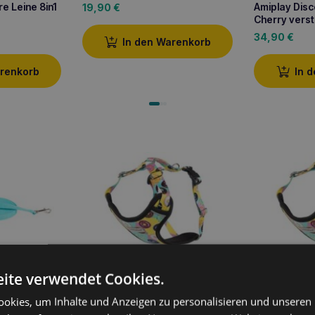
e Leine 8in1
Amiplay Dis
19,90
€
Cherry verst
34,90
€
In den Warenkorb
arenkorb
In 
ite verwendet Cookies.
leine Samba S
Amiplay Discovery BeHappy M
Amiplay Dis
okies, um Inhalte und Anzeigen zu personalisieren und unseren
Donut verstellbares Geschirr
verstellbare