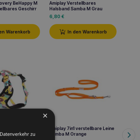
covery BeHappy M
Amiplay Verstellbares
Amipla
ellbares Geschirr
Halsband Samba M Grau
6,80
€
8,60
den Warenkorb
In den Warenkorb
×
covery BeHappy XL
Amiplay 7in1 verstellbare Leine
Amipla
 Datenverkehr zu
r Gurt Donut
Samba M Orange
Samba