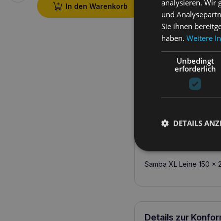
analysieren. Wir
22,90
€
In den Warenkorb
und Analysepartn
Sie ihnen bereitg
In den W
haben.
Weitere I
Unbedingt
erforderlich
DETAILS ANZ
Produktbeschreib
Samba XL Leine 150 x 
Details zur Konfo