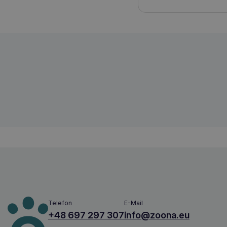
Amiplay Samba XL Leine Rosa
5907563277748
Telefon
E-Mail
+48 697 297 307
info@zoona.eu