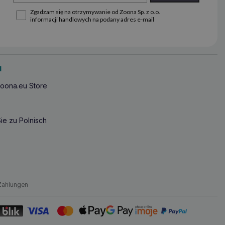
Zgadzam się na otrzymywanie od Zoona Sp. z o.o.
informacji handlowych na podany adres e-mail
u
oona.eu Store
ie zu Polnisch
Zahlungen