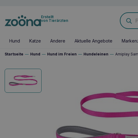
Products
Erstellt
search
von Tierärzten
Hund
Katze
Andere
Aktuelle Angebote
Marken
Startseite
—
Hund
—
Hund im Freien
—
Hundeleinen
—
Amiplay Sam