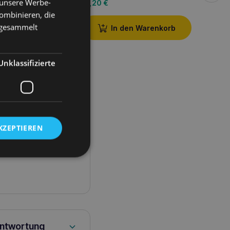
 unsere Werbe-
10,20
€
14,30
ombinieren, die
e gesammelt
iterlesen
In den Warenkorb
Unklassifizierte
KZEPTIEREN
antwortung