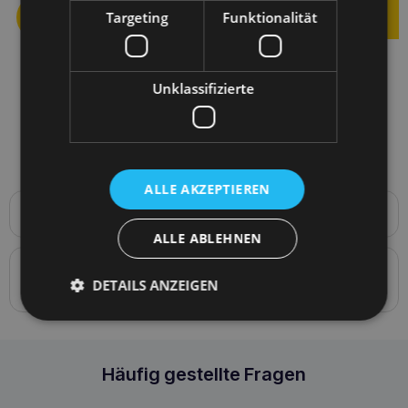
Targeting
Funktionalität
Unklassifizierte
ALLE AKZEPTIEREN
Produktbeschreibung
ALLE ABLEHNEN
Halsband p&#243
Details zur Konformität des Produkts mit den
DETAILS ANZEIGEN
Vorschriften: Produktverantwortung
Amiplay Semi Clip-Halsband Samba M Rosa
Häufig gestellte Fragen
5907563278585