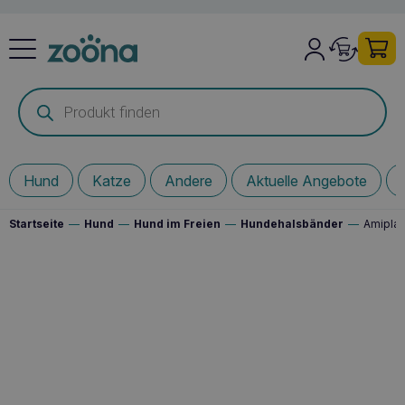
Products
search
Hund
Katze
Andere
Aktuelle Angebote
Startseite
—
Hund
—
Hund im Freien
—
Hundehalsbänder
—
Amipla