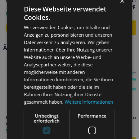
×
Amiplay Leine Samba M Gelb
Amiplay infini Automatik-Le
mit Gehege Safari M Leopa
Diese Webseite verwendet
8,60
€
33,60
€
Cookies.
Wir verwenden Cookies, um Inhalte und
Anzeigen zu personalisieren und unseren
Datenverkehr zu analysieren. Wir geben
Ähnliche Produkte
Informationen über Ihre Nutzung unserer
Website auch an unsere Werbe- und
Analysepartner weiter, die diese
möglicherweise mit anderen
Informationen kombinieren, die Sie ihnen
bereitgestellt haben oder die sie im
Rahmen Ihrer Nutzung ihrer Dienste
gesammelt haben.
Weitere Informationen
Unbedingt
Performance
Amiplay Guard Samba S
Amiplay Leine Samba S Türk
erforderlich
verstellbarer Gurt Orange
10,50
€
7,60
€