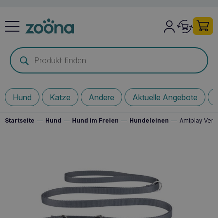
Products
search
Hund
Katze
Andere
Aktuelle Angebote
Startseite
—
Hund
—
Hund im Freien
—
Hundeleinen
—
Amiplay Vers