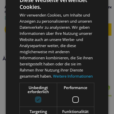
Cookies.
Amiplay infini Automatik-Leine
Amiplay Verstellbare Leine 
mit Gehege Safari M Leopard
Samba L Schwarz
Wir verwenden Cookies, um Inhalte und
33,60
€
16,10
€
Anzeigen zu personalisieren und unseren
Datenverkehr zu analysieren. Wir geben
Informationen über Ihre Nutzung unserer
Website auch an unsere Werbe- und
Analysepartner weiter, die diese
möglicherweise mit anderen
Informationen kombinieren, die Sie ihnen
Ähnliche Produkte
bereitgestellt haben oder die sie im
Rahmen Ihrer Nutzung ihrer Dienste
gesammelt haben.
Weitere Informationen
Unbedingt
Performance
erforderlich
Targeting
Funktionalität