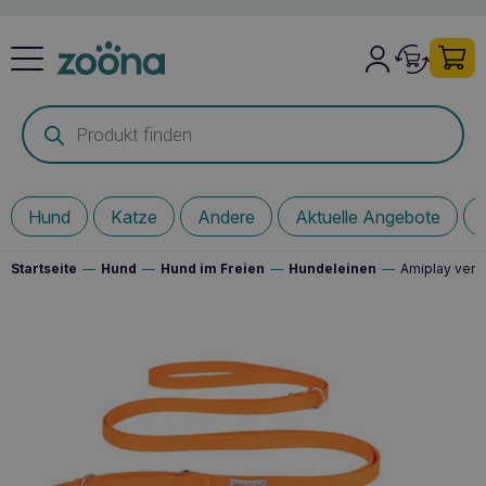
Products
search
Hund
Katze
Andere
Aktuelle Angebote
Startseite
—
Hund
—
Hund im Freien
—
Hundeleinen
—
Amiplay vers