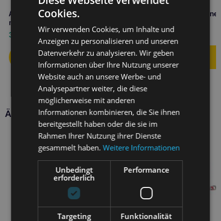
Cookies.
Amiplay infini Automatik-Leine
Amiplay Verstellbare Leine 
mit Gehege Safari M Leopard
Samba L Schwarz
Wir verwenden Cookies, um Inhalte und
33,60
€
16,10
€
Anzeigen zu personalisieren und unseren
Datenverkehr zu analysieren. Wir geben
Informationen über Ihre Nutzung unserer
Website auch an unsere Werbe- und
Analysepartner weiter, die diese
möglicherweise mit anderen
Informationen kombinieren, die Sie ihnen
Ähnliche Produkte
bereitgestellt haben oder die sie im
Rahmen Ihrer Nutzung ihrer Dienste
gesammelt haben.
Weitere Informationen
Unbedingt
Performance
erforderlich
Targeting
Funktionalität