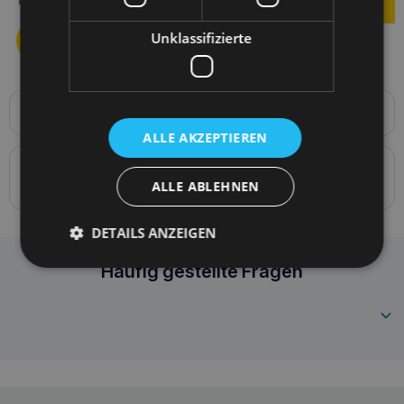
Unklassifizierte
Produktbeschreibung
Verstellbare Leine 8in1 Samba S 200-400 x 1,5 cm
ALLE AKZEPTIEREN
Details zur Konformität des Produkts mit den
ALLE ABLEHNEN
Vorschriften: Produktverantwortung
DETAILS ANZEIGEN
Amiplay verstellbare Leine 8in1 Samba S Schw
Häufig gestellte Fragen
5907563301382