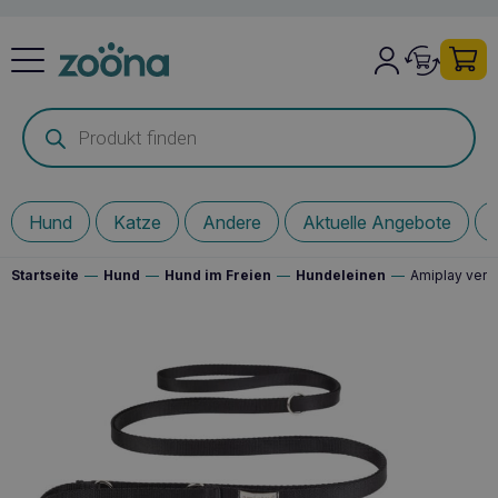
Products
search
Hund
Katze
Andere
Aktuelle Angebote
Startseite
—
Hund
—
Hund im Freien
—
Hundeleinen
—
Amiplay vers