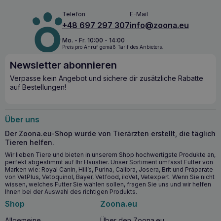
Telefon
E-Mail
+48 697 297 307
info@zoona.eu
Mo. - Fr. 10:00 - 14:00
Preis pro Anruf gemäß Tarif des Anbieters.
Newsletter abonnieren
Verpasse kein Angebot und sichere dir zusätzliche Rabatte
auf Bestellungen!
Über uns
Der Zoona.eu-Shop wurde von Tierärzten erstellt, die täglich
Tieren helfen.
Wir lieben Tiere und bieten in unserem Shop hochwertigste Produkte an,
perfekt abgestimmt auf Ihr Haustier. Unser Sortiment umfasst Futter von
Marken wie: Royal Canin, Hill’s, Purina, Calibra, Josera, Brit und Präparate
von VetPlus, Vetoquinol, Bayer, Vetfood, iloVet, Vetexpert. Wenn Sie nicht
wissen, welches Futter Sie wählen sollen, fragen Sie uns und wir helfen
Ihnen bei der Auswahl des richtigen Produkts.
Shop
Zoona.eu
Allgemeine
Über den Zoona.eu