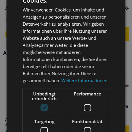
Cookies.
Amiplay infini Automatik-Leine
Amiplay Leine Samba M Ge
Wir verwenden Cookies, um Inhalte und
mit Gehege Safari M Leopard
Anzeigen zu personalisieren und unseren
33,60
€
8,60
€
Datenverkehr zu analysieren. Wir geben
Informationen über Ihre Nutzung unserer
Website auch an unsere Werbe- und
Analysepartner weiter, die diese
möglicherweise mit anderen
Ähnliche Produkte
Informationen kombinieren, die Sie ihnen
bereitgestellt haben oder die sie im
Rahmen Ihrer Nutzung ihrer Dienste
gesammelt haben.
Weitere Informationen
Unbedingt
Performance
erforderlich
Amiplay 7 in 1 verstellbare 
BeHappy S Cherry
18,60
€
Amiplay Verstellbare Leine 8in1
Targeting
Funktionalität
Samba L Schwarz
16,10
€