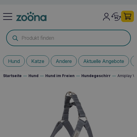
Products
search
Hund
Katze
Andere
Aktuelle Angebote
Startseite
—
Hund
—
Hund im Freien
—
Hundegeschirr
—
Amiplay Ve