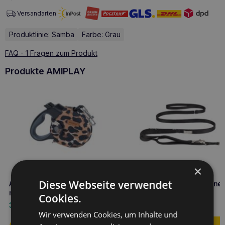
Versandarten
Produktlinie: Samba
Farbe: Grau
FAQ - 1 Fragen zum Produkt
Produkte AMIPLAY
×
Diese Webseite verwendet
Amiplay infini Automatik-Leine
Amiplay Verstellbare Leine 
mit Gehege Safari M Leopard
Samba L Schwarz
Cookies.
33,60
€
16,10
€
Wir verwenden Cookies, um Inhalte und