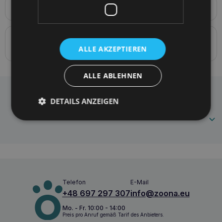
Produktbeschreibung
Samba verstellbarer Gurt L 50-80 [c,d] x 2,5 cm
Details zur Konformität des Produkts mit den
Vorschriften: Produktverantwortung
ALLE AKZEPTIEREN
ALLE ABLEHNEN
Amiplay Verstellbarer Gurt Samba L Grau
Häufig gestellte Fragen
DETAILS ANZEIGEN
5907563302525
Telefon
E-Mail
+48 697 297 307
info@zoona.eu
Mo. - Fr. 10:00 - 14:00
Preis pro Anruf gemäß Tarif des Anbieters.