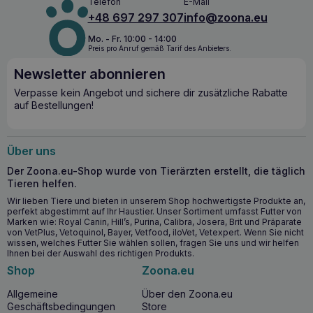
Telefon
E-Mail
+48 697 297 307
info@zoona.eu
Mo. - Fr. 10:00 - 14:00
Preis pro Anruf gemäß Tarif des Anbieters.
Newsletter abonnieren
Verpasse kein Angebot und sichere dir zusätzliche Rabatte
auf Bestellungen!
Über uns
Der Zoona.eu-Shop wurde von Tierärzten erstellt, die täglich
Tieren helfen.
Wir lieben Tiere und bieten in unserem Shop hochwertigste Produkte an,
perfekt abgestimmt auf Ihr Haustier. Unser Sortiment umfasst Futter von
Marken wie: Royal Canin, Hill’s, Purina, Calibra, Josera, Brit und Präparate
von VetPlus, Vetoquinol, Bayer, Vetfood, iloVet, Vetexpert. Wenn Sie nicht
wissen, welches Futter Sie wählen sollen, fragen Sie uns und wir helfen
Ihnen bei der Auswahl des richtigen Produkts.
Shop
Zoona.eu
Allgemeine
Über den Zoona.eu
Geschäftsbedingungen
Store