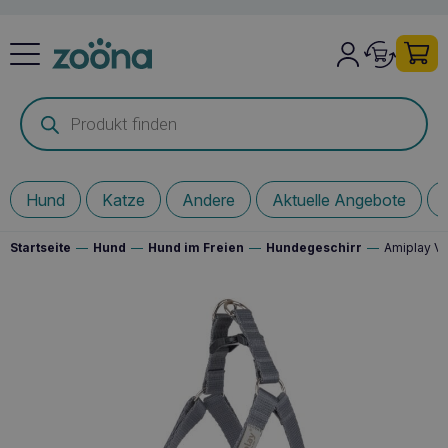
Products
search
Hund
Katze
Andere
Aktuelle Angebote
Startseite
—
Hund
—
Hund im Freien
—
Hundegeschirr
—
Amiplay Ve