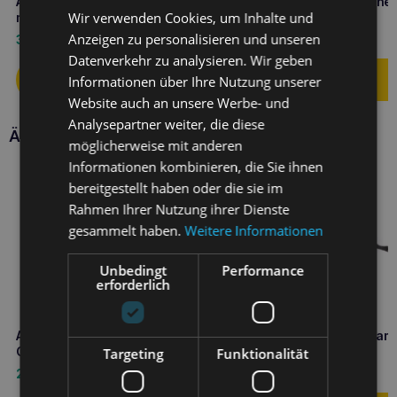
Amiplay infini Automatik-Leine
Amiplay Verstellbare Leine 
Wir verwenden Cookies, um Inhalte und
mit Gehege Safari M Leopard
Samba L Schwarz
Anzeigen zu personalisieren und unseren
33,60
€
16,10
€
Datenverkehr zu analysieren. Wir geben
Informationen über Ihre Nutzung unserer
Website auch an unsere Werbe- und
Analysepartner weiter, die diese
Ähnliche Produkte
möglicherweise mit anderen
Informationen kombinieren, die Sie ihnen
bereitgestellt haben oder die sie im
Rahmen Ihrer Nutzung ihrer Dienste
gesammelt haben.
Weitere Informationen
Unbedingt
Performance
erforderlich
Amiplay Trainingsleine Samba L
Amiplay Trainingsleine Sam
Gelb
Schwarz
Targeting
Funktionalität
21,50
€
22,90
€