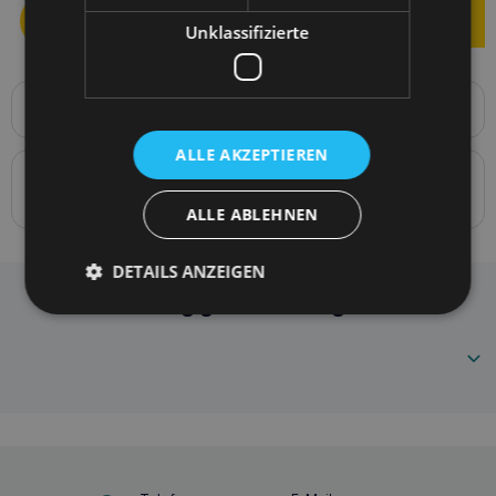
Unklassifizierte
Produktbeschreibung
Samba verstellbarer Gurt XS 22-30 [c,d] x 1 cm
ALLE AKZEPTIEREN
Details zur Konformität des Produkts mit den
Vorschriften: Produktverantwortung
ALLE ABLEHNEN
DETAILS ANZEIGEN
Amiplay Verstellbarer Gurt Samba XS Grau
Häufig gestellte Fragen
5907563302280