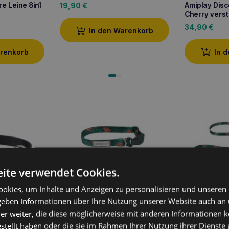
e Leine 8in1
Amiplay Dis
19,90
€
Cherry verst
34,90
€
In den Warenkorb
arenkorb
In 
ite verwendet Cookies.
Amiplay BeHappy L Dschungel
okies, um Inhalte und Anzeigen zu personalisieren und unseren
Amiplay Lei
verstellbares Halsband
Dschungel
 geben Informationen über Ihre Nutzung unserer Website auch an
11,00
€
lenhalsband
15,90
€
er weiter, die diese möglicherweise mit anderen Informationen k
estellt haben oder die sie im Rahmen Ihrer Nutzung ihrer Dienst