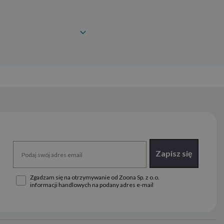
Zapisz się
Zgadzam się na otrzymywanie od Zoona Sp. z o.o.
informacji handlowych na podany adres e-mail