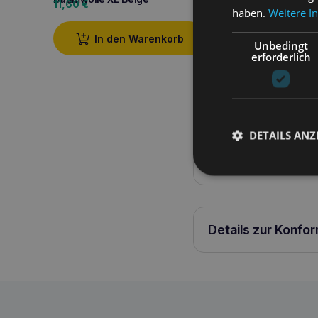
11,60
€
8,40
€
haben.
Weitere I
In den Warenkorb
In den W
Unbedingt
erforderlich
Produktbeschreib
DETAILS ANZ
Samba verstellbares Ha
Details zur Konfo