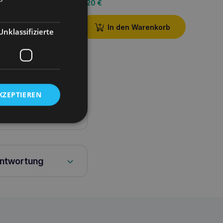
6,20
€
den Warenkorb
In den Warenkorb
Unklassifizierte
KZEPTIEREN
antwortung