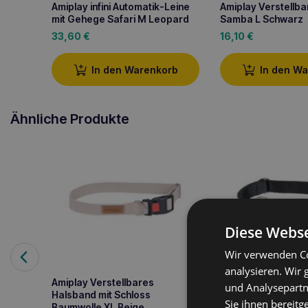
Amiplay infini Automatik-Leine
Amiplay Verstellbar
mit Gehege Safari M Leopard
Samba L Schwarz
33,60
€
16,10
€
In den Warenkorb
In den W
Ähnliche Produkte
Diese Webse
Wir verwenden Co
analysieren. Wir
Amiplay Verstellbares
Amiplay Halbschel
und Analysepartn
Halsband mit Schloss
Samba M Schwarz
Sie ihnen bereitg
Baumwolle XL Beige