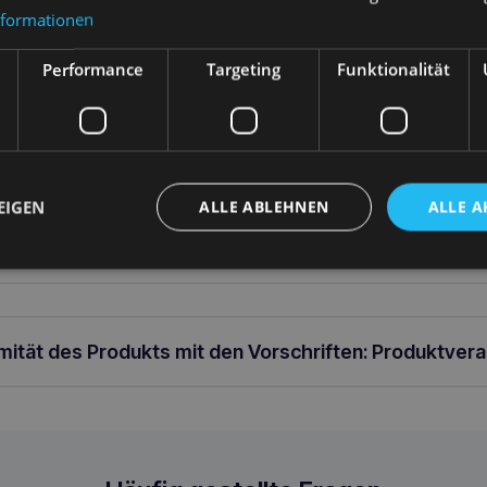
In den Warenkorb
In 
nformationen
arenkorb
Performance
Targeting
Funktionalität
ung
EIGEN
ALLE ABLEHNEN
ALLE A
lsband XS 18-30 [b] x 1cm
rmität des Produkts mit den Vorschriften: Produktver