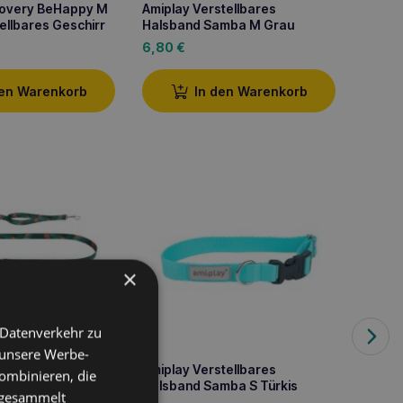
covery BeHappy M
Amiplay Verstellbares
Amipla
ellbares Geschirr
Halsband Samba M Grau
6,80
€
8,60
den Warenkorb
In den Warenkorb
×
Amipl
 Datenverkehr zu
ne BeHappy L
verste
 unsere Werbe-
10,20
Amiplay Verstellbares
ombinieren, die
Halsband Samba S Türkis
e gesammelt