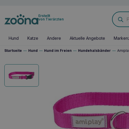
Products
Erstellt
search
von Tierärzten
Hund
Katze
Andere
Aktuelle Angebote
Marken
Startseite
—
Hund
—
Hund im Freien
—
Hundehalsbänder
—
Amipla