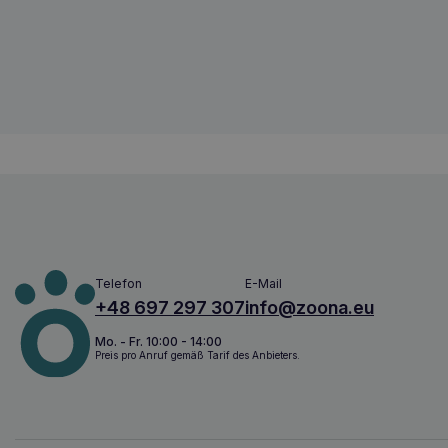
Amiplay Verstellbares Halsband Samba
5907563298217
Telefon
E-Mail
+48 697 297 307
info@zoona.eu
Mo. - Fr. 10:00 - 14:00
Preis pro Anruf gemäß Tarif des Anbieters.