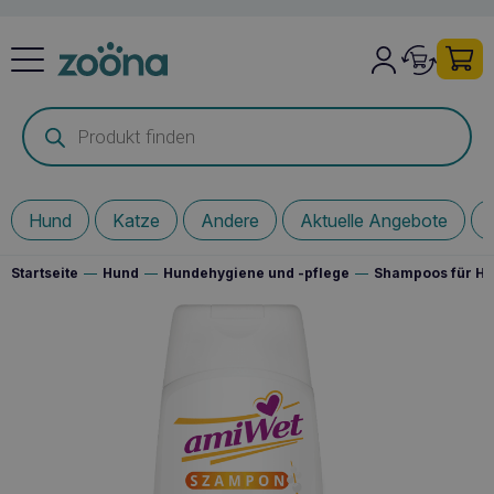
Products
search
Hund
Katze
Andere
Aktuelle Angebote
Startseite
—
Hund
—
Hundehygiene und -pflege
—
Shampoos für H