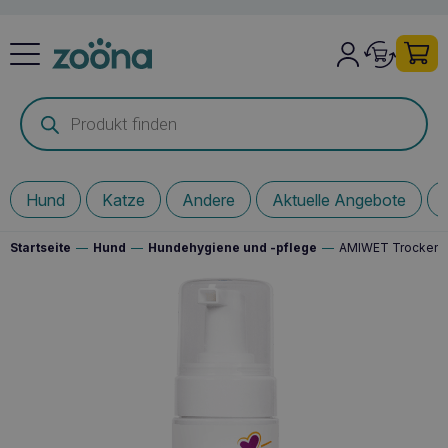
Products
search
Hund
Katze
Andere
Aktuelle Angebote
Startseite
—
Hund
—
Hundehygiene und -pflege
—
AMIWET Trockenre