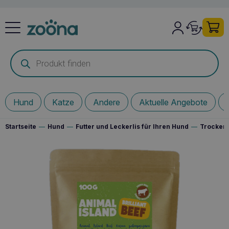
Products
search
Hund
Katze
Andere
Aktuelle Angebote
Startseite
—
Hund
—
Futter und Leckerlis für Ihren Hund
—
Trockenf