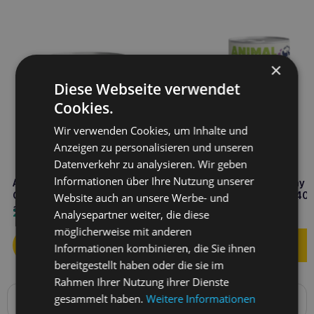
×
Diese Webseite verwendet
Cookies.
Wir verwenden Cookies, um Inhalte und
Anzeigen zu personalisieren und unseren
Datenverkehr zu analysieren. Wir geben
Informationen über Ihre Nutzung unserer
ANIMAL ISLAND Huhn- und
ANIMAL ISLAND Everyday
Gänsemahlzeit 200g für Katzen
Truthahn mit Kaninchen 40
Website auch an unsere Werbe- und
ab 3 Monaten
getreidefreies Futter in
2,70
€
3,30
€
Analysepartner weiter, die diese
Humanqualität
möglicherweise mit anderen
Informationen kombinieren, die Sie ihnen
bereitgestellt haben oder die sie im
Rahmen Ihrer Nutzung ihrer Dienste
gesammelt haben.
Weitere Informationen
Produktbeschreibung