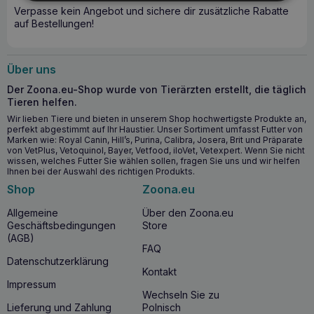
zu unterstützen. Das Futter ist mit wertvollen Vitaminen,
Verpasse kein Angebot und sichere dir zusätzliche Rabatte
Mineralien und Antioxidantien angereichert und enthält
auf Bestellungen!
natürlich keine künstlichen Farbstoffe, Konservierungsmittel
oder Geschmacksverstärker. Liebe für vierbeinige Hunde
Unser Futter wird aus Liebe für vierbeinige Hunde
hergestellt. Wir glauben, dass wir Sie mit unserer Arbeit,
Über uns
Erfahrung und Hingabe bei der anspruchsvollen täglichen
Der Zoona.eu-Shop wurde von Tierärzten erstellt, die täglich
Pflege Ihres geliebten Tieres unterstützen können!
Tieren helfen.
Animal Island Trockenfutter für ausgewachsene Hunde
Wir lieben Tiere und bieten in unserem Shop hochwertigste Produkte an,
Rind, 100 g Hersteller-Code UP-100-WOL Animal Island
perfekt abgestimmt auf Ihr Haustier. Unser Sortiment umfasst Futter von
Trockenfutter für ausgewachsene Hunde Rind, 100 g
Marken wie: Royal Canin, Hill’s, Purina, Calibra, Josera, Brit und Präparate
Marke Animal Island Zutaten Hauptbestandteile Rindfleisch
von VetPlus, Vetoquinol, Bayer, Vetfood, iloVet, Vetexpert. Wenn Sie nicht
(59%, davon: 40% getrocknetes Rindfleisch, 19% frisches
wissen, welches Futter Sie wählen sollen, fragen Sie uns und wir helfen
Ihnen bei der Auswahl des richtigen Produkts.
Rindfleisch), getrocknete Kartoffelflocken, Rinderfett (7%),
Süßkartoffeln, hydrolisierte Schweineleber (4%),
Shop
Zoona.eu
getrocknete Rübenschnitzel (aus Zuckerrüben),
getrocknete Bierhefe, Leinsamen, getrocknete Äpfel,
Allgemeine
Über den Zoona.eu
Mineralstoffe, Lachsöl (0,5%), getrocknete Zichorie,
Geschäftsbedingungen
Store
hydrolysiertes Kollagen, getrockneter Brokkoli,
(AGB)
getrocknete Tomaten, getrockneter Spinat, Glucosamin aus
FAQ
tierischem Gewebe (0,15%), Chondroitinsulfat (0,15%),
Datenschutzerklärung
Kontakt
getrocknete Cranberries, getrocknete Blaubeeren,
Impressum
gemischte Kräuterextrakte (Mojave-Yucca (0,15%),
Wechseln Sie zu
Rosmarinus sp., Curcuma sp., Citrus sp., Eugenia sp.)
Lieferung und Zahlung
Polnisch
Analytische Bestandteile Rohprotein (36 %), Rohfaser (3,5