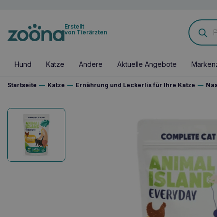
Products
Erstellt
search
von Tierärzten
Hund
Katze
Andere
Aktuelle Angebote
Marken
Startseite
—
Katze
—
Ernährung und Leckerlis für Ihre Katze
—
Nas