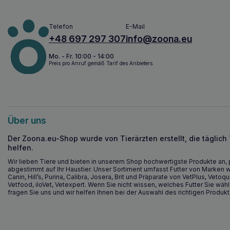
Telefon
E-Mail
+48 697 297 307
info@zoona.eu
Mo. - Fr. 10:00 - 14:00
Preis pro Anruf gemäß Tarif des Anbieters.
Über uns
Der Zoona.eu-Shop wurde von Tierärzten erstellt, die täglich
helfen.
Wir lieben Tiere und bieten in unserem Shop hochwertigste Produkte an, 
abgestimmt auf Ihr Haustier. Unser Sortiment umfasst Futter von Marken w
Canin, Hill’s, Purina, Calibra, Josera, Brit und Präparate von VetPlus, Vetoqu
Vetfood, iloVet, Vetexpert. Wenn Sie nicht wissen, welches Futter Sie wähl
fragen Sie uns und wir helfen Ihnen bei der Auswahl des richtigen Produkt