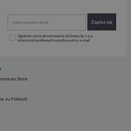
Zapisz się
Zgadzam się na otrzymywanie od Zoona Sp. z o.o.
informacji handlowych na podany adres e-mail
u
oona.eu Store
ie zu Polnisch