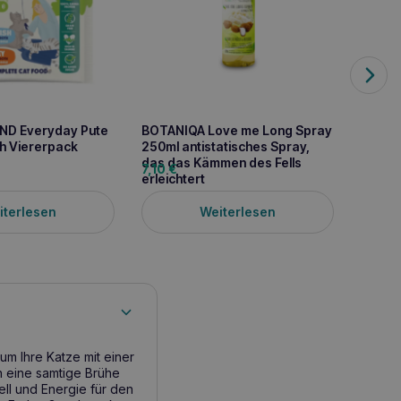
ND Everyday Pute
BOTANIQA Love me Long Spray
BOTAN
ch Viererpack
250ml antistatisches Spray,
Avoca
das das Kämmen des Fells
das En
7,10
€
6,70
erleichtert
Haar e
iterlesen
Weiterlesen
um Ihre Katze mit einer
n eine samtige Brühe
ell und Energie für den