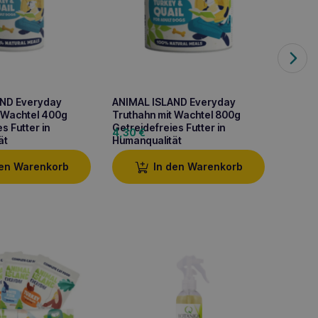
AND Everyday
ANIMAL ISLAND Everyday
ANIMA
t Wachtel 400g
Truthahn mit Wachtel 800g
Rindfl
s Futter in
Getreidefreies Futter in
Monopr
4,30
€
3,30
ät
Humanqualität
den Warenkorb
In den Warenkorb