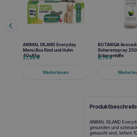
ANIMAL ISLAND Everyday
BOTANIQA Avocad
Menu Box Rind und Huhn
Scherenspray 250
40x85g
Scherenhilfe
27,90
€
6,70
€
Weiterlesen
Weiterle
Produktbeschreib
ANIMAL ISLAND Everyday 
gesunden und schmackha
getaucht sind, liefern 