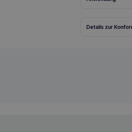
Die Fütterung Ihrer Katz
Zeitraum von etwa fünf
Tagesdosis 2 – 3 Beute
Beutel.
Details zur Konfo
ANIMAL ISLAND Täglich mit Hühnerfilet
5904905081735