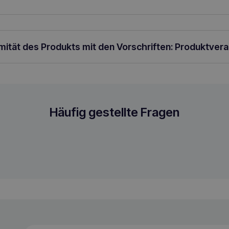
e mit Nassfutter ist einfach! Die Umstellung der Ernährung sollte sch
 Tagen erfolgen. Für Katzen mit einem Gewicht von 2 – 4 kg beträg
l. Für Katzen mit einem Gewicht von 4 – 6 kg beträgt die empfohlen
rmität des Produkts mit den Vorschriften: Produktver
s in Brühe 12x85g
Häufig gestellte Fragen