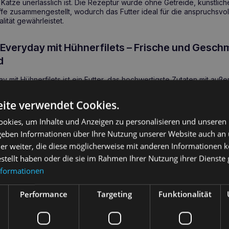
 Katze unerlässlich ist. Die Rezeptur wurde ohne Getreide, künstli
fe zusammengestellt, wodurch das Futter ideal für die anspruchsvoll
lität gewährleistet.
veryday mit Hühnerfilets – Frische und Geschm
d
 mit Hühnerfilets ist ein Futter, das hochwertigste Zutaten mit au
as ruckartige Huhn und die Zugabe von Rindfleisch in einer samtig
 wählerischsten Katzen zufrieden stellt. Das Produkt ist so konzipiert
ite verwendet Cookies.
hres Tieres voll erfüllt und ein gesundes Herz, eine gute Sehkraft
tützt. Außerdem unterstützt es die Erhaltung eines gesunden Gewic
okies, um Inhalte und Anzeigen zu personalisieren und unseren
und gesundes Leben Ihrer Katze ist.
 geben Informationen über Ihre Nutzung unserer Website auch an
er weiter, die diese möglicherweise mit anderen Informationen k
sundheitliche Vorteile
estellt haben oder die sie im Rahmen Ihrer Nutzung ihrer Dienst
nformationen
sundes Gewicht und Energie dank des hohen Anteils an Hühnerprotei
ausgewogenen Rezeptur für ein schönes und glänzendes Fell.
Performance
Targeting
Funktionalität
undes Herz und Sehvermögen dank natürlicher Inhaltsstoffe.
künstlichen Farb-, Aroma- und Konservierungsstoffen – ideal für Kat
dauungssystem.