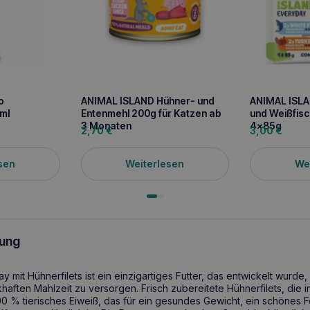
o
ANIMAL ISLAND Hühner- und
ANIMAL ISLA
ml
Entenmehl 200g für Katzen ab
und Weißfis
3 Monaten
4x85g
2,70
€
3,00
€
sen
Weiterlesen
We
ung
mit Hühnerfilets ist ein einzigartiges Futter, das entwickelt wurde, 
ften Mahlzeit zu versorgen. Frisch zubereitete Hühnerfilets, die i
100 % tierisches Eiweiß, das für ein gesundes Gewicht, ein schönes F