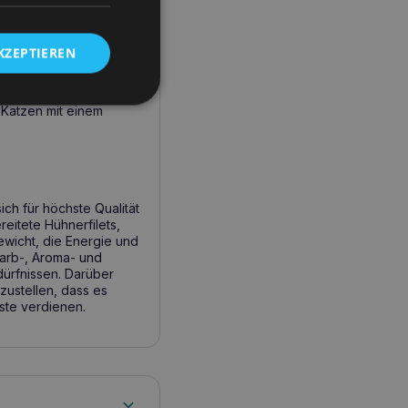
KZEPTIEREN
uttermittel benötigt,
tion für Katzen jeden
chts, eines schönen
 Katzen mit einem
ch für höchste Qualität
eitete Hühnerfilets,
ewicht, die Energie und
 Farb-, Aroma- und
dürfnissen. Darüber
zustellen, dass es
este verdienen.