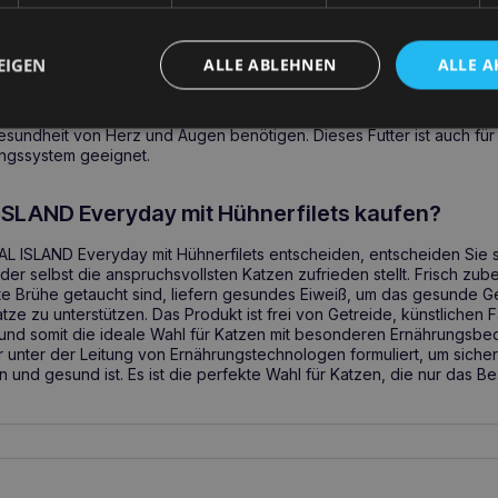
 Sie es verwenden?
EIGEN
ALLE ABLEHNEN
ALLE A
ND Everyday mit Hühnerfilets verwenden, wenn Ihre Katze ein Alleinf
aft, sondern auch gesund und ausgewogen ist. Es ist eine ideale Op
ür solche, die Unterstützung bei der Erhaltung eines gesunden Gewi
Gesundheit von Herz und Augen benötigen. Dieses Futter ist auch für
ngssystem geeignet.
SLAND Everyday mit Hühnerfilets kaufen?
AL ISLAND Everyday mit Hühnerfilets entscheiden, entscheiden Sie si
r selbst die anspruchsvollsten Katzen zufrieden stellt. Frisch zuber
te Brühe getaucht sind, liefern gesundes Eiweiß, um das gesunde G
atze zu unterstützen. Das Produkt ist frei von Getreide, künstlichen
und somit die ideale Wahl für Katzen mit besonderen Ernährungsbe
 unter der Leitung von Ernährungstechnologen formuliert, um sicher
und gesund ist. Es ist die perfekte Wahl für Katzen, die nur das B