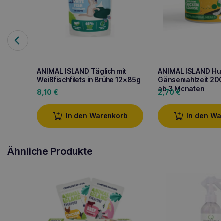
ANIMAL ISLAND Täglich mit
ANIMAL ISLAND Hu
Weißfischfilets in Brühe 12x85g
Gänsemahlzeit 200
ab 3 Monaten
8,10
€
2,70
€
In den Warenkorb
In den W
Ähnliche Produkte