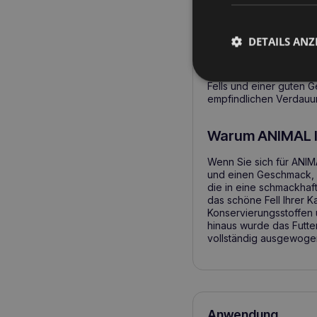
Ab wann sollten
DETAILS ANZ
Sie sollten ANIMAL ISLA
das nicht nur schmackh
Alters, insbesondere f
Fells und einer guten 
empfindlichen Verdauu
Warum ANIMAL I
Wenn Sie sich für ANIM
und einen Geschmack, de
die in eine schmackhaf
das schöne Fell Ihrer K
Konservierungsstoffen 
hinaus wurde das Futter
vollständig ausgewogen 
Anwendung