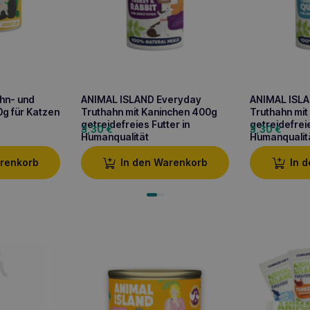
hn- und
ANIMAL ISLAND Everyday
ANIMAL ISL
g für Katzen
Truthahn mit Kaninchen 400g
Truthahn mi
getreidefreies Futter in
getreidefreie
3,30
€
3,30
€
Humanqualität
Humanqualit
arenkorb
In den Warenkorb
In 