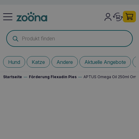
Products
search
Hund
Katze
Andere
Aktuelle Angebote
Startseite
—
Förderung Flexadin Pies
—
APTUS Omega Oil 250ml Omega