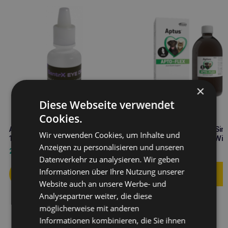
×
Diese Webseite verwendet
Cookies.
APTUS Sentrx Augentropfen
APTUS Apto-flex 500ml Sir
Wir verwenden Cookies, um Inhalte und
10ml
mit chondroprotektiver Wi
Anzeigen zu personalisieren und unseren
23,50
€
34,90
€
Datenverkehr zu analysieren. Wir geben
Informationen über Ihre Nutzung unserer
Website auch an unsere Werbe- und
Analysepartner weiter, die diese
möglicherweise mit anderen
Informationen kombinieren, die Sie ihnen