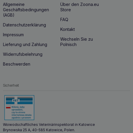
Produkt, das dazu beiträgt, Ihr Haustier in Topform zu
Allgemeine
Über den Zoona.eu
halten.
Geschäftsbedingungen
Store
(AGB)
FAQ
Datenschutzerklärung
Kontakt
Impressum
Wechseln Sie zu
Lieferung und Zahlung
Polnisch
Widerrufsbelehrung
Beschwerden
Sicherheit
Woiwodschaftliches Veterinärinspektorat in Katowice
Brynowska 25 A, 40-585 Katowice, Polen.