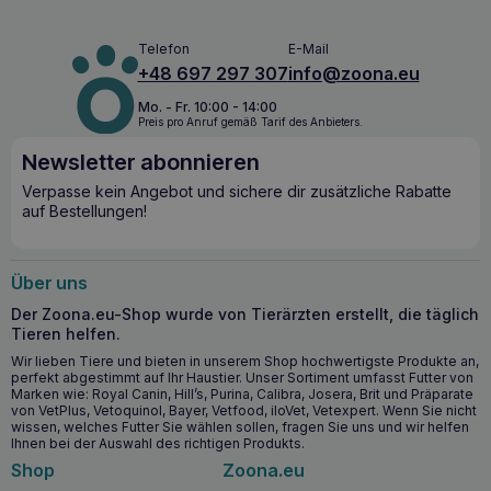
Wann ist es ratsam, APTUS Omega Oil 250ml
Omega 3 und 6 mit Biotin und Vitaminen zu
Telefon
E-Mail
verwenden?
+48 697 297 307
info@zoona.eu
APTUS Omega Oil 250ml Omega 3 und 6 mit Biotin und
Mo. - Fr. 10:00 - 14:00
Vitaminen
ist die ideale Wahl
für Hunde und Katzen
,
Preis pro Anruf gemäß Tarif des Anbieters.
deren Ernährung eine zusätzliche Unterstützung für
Haut,
Fell, Krallen
und allgemeine Gesundheit erfordert. Es kann
Newsletter abonnieren
regelmäßig als Nahrungsergänzungsmittel verwendet
Verpasse kein Angebot und sichere dir zusätzliche Rabatte
werden, um das reibungslose Funktionieren des Körpers zu
auf Bestellungen!
unterstützen und eine Vielzahl von Gesundheitsproblemen
zu verhindern.
Über uns
Warum APTUS Omega Oil 250ml Omega 3 und
6 mit Biotin und Vitaminen kaufen?
Der Zoona.eu-Shop wurde von Tierärzten erstellt, die täglich
Tieren helfen.
APTUS Omega Oil 250ml Omega 3 und 6 mit Biotin und
Wir lieben Tiere und bieten in unserem Shop hochwertigste Produkte an,
Vitaminen
ist ein umfassendes Nahrungsergänzungsmittel
perfekt abgestimmt auf Ihr Haustier. Unser Sortiment umfasst Futter von
zur Unterstützung der Gesundheit Ihres Tieres. Es bietet
Marken wie: Royal Canin, Hill’s, Purina, Calibra, Josera, Brit und Präparate
nicht nur Unterstützung für die
Haut, das Fell und die
von VetPlus, Vetoquinol, Bayer, Vetfood, iloVet, Vetexpert. Wenn Sie nicht
Krallen
, sondern trägt auch zum guten Funktionieren der
wissen, welches Futter Sie wählen sollen, fragen Sie uns und wir helfen
Gelenke, des Gehirns, des Herzens, der Nieren und der
Ihnen bei der Auswahl des richtigen Produkts.
Augen
bei. Mit
Omega-3- und Omega-6-Fettsäuren
Shop
Zoona.eu
sowie essentiellen Vitaminen ist dies ein umfassendes