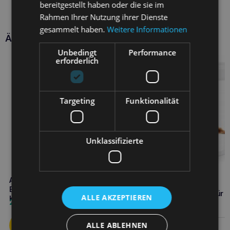
bereitgestellt haben oder die sie im
Rahmen Ihrer Nutzung ihrer Dienste
gesammelt haben.
Weitere Informationen
Ähnliche Produkte
Unbedingt
Performance
erforderlich
Targeting
Funktionalität
Unklassifizierte
APTUS Relax Solution 30ml zur
VETPLUS Fibor 500g
Beruhigung von Hunden und
Verdauungsförderung für
ALLE AKZEPTIEREN
Katzen
22,90
€
Hunde und Katzen
28,80
€
ALLE ABLEHNEN
Weiterlesen