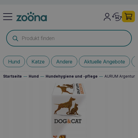
Products
search
Hund
Katze
Andere
Aktuelle Angebote
Startseite
—
Hund
—
Hundehygiene und -pflege
—
AURUM Argentum 30