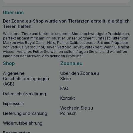
Wann sollten Sie mit der Anwendung von
Über uns
AURUM Argentum 30ml beginnen?
Der Zoona.eu-Shop wurde von Tierärzten erstellt, die täglich
Tieren helfen.
AURUM Argentum
30ml wird als Teil der Therapie bei
Hunden und Katzen empfohlen, die an verschiedenen
Wir lieben Tiere und bieten in unserem Shop hochwertigste Produkte an,
perfekt abgestimmt auf Ihr Haustier. Unser Sortiment umfasst Futter von
Arten von
Ohrinfektionen
leiden
, einschließlich
Marken wie: Royal Canin, Hill’s, Purina, Calibra, Josera, Brit und Präparate
bakterieller, pilzbedingter oder parasitärer
Infektionen.
von VetPlus, Vetoquinol, Bayer, Vetfood, iloVet, Vetexpert. Wenn Sie nicht
Das Produkt wird aufgetragen, nachdem die Ohren zuvor
wissen, welches Futter Sie wählen sollen, fragen Sie uns und wir helfen
mit Aurum 0 gewaschen und mit einem geeigneten Präparat
Ihnen bei der Auswahl des richtigen Produkts.
aus der Aurum-Reihe (2, 3 oder 4) gespült wurden. Die
Shop
Zoona.eu
regelmäßige Anwendung des Produkts trägt zur Erhaltung
der Gesundheit der Ohren bei und verhindert das
Allgemeine
Über den Zoona.eu
Wiederauftreten von Infektionen.
Geschäftsbedingungen
Store
(AGB)
FAQ
Warum sollten Sie AURUM Argentum 30ml
Datenschutzerklärung
kaufen?
Kontakt
Impressum
AURUM Argentum 30ml ist ein spezielles Präparat für die
Wechseln Sie zu
Ohrenhygiene
, das nicht nur die Behandlung von
Lieferung und Zahlung
Polnisch
Infektionen unterstützt, sondern auch hilft, deren
Wiederauftreten zu verhindern. Dank des aktiven
Widerrufsbelehrung
Nanosilbers wirkt das Gel schnell und effektiv und beseitigt
die für die Entzündung verantwortlichen Erreger. Die
Beschwerden