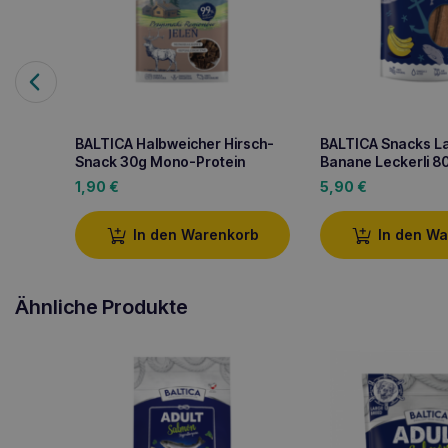
BALTICA Halbweicher Hirsch-
BALTICA Snacks L
Snack 30g Mono-Protein
Banane Leckerli 8
1,90
€
5,90
€
In den Warenkorb
In den W
Ähnliche Produkte