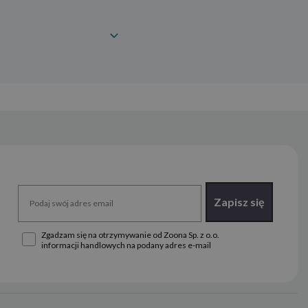
Zapisz się
Zgadzam się na otrzymywanie od Zoona Sp. z o.o.
informacji handlowych na podany adres e-mail