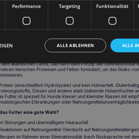
Performance
Targeting
Funktionalität
almon Hypoallergenic M 12kg – ab wann sollte m
achsene Hunde mittelgroßer Rassen bestimmt, insbesondere für solche
n oder dermatologischen Problemen neigen. Es ist ideal, um nach 
rem Tierarzt im Rahmen einer Eliminationsdiät damit zu beginnen.
EIGEN
ALLE ABLEHNEN
ALLE A
almon Hypoallergenic M 12kg
– Informationen d
poallergenic M 9kg ist ein hypoallergenes Alleinfuttermittel mit ein
: dem atlantischen Lachs, das nach dem Prinzip der Eliminationsdiät e
deren tierischen Proteinen und Fetten formuliert, um das Risiko von
minimieren.
Protein (einschließlich Hydrolysate) und kein Hühnerfett. Glutenhalti
vierungsstoffe, Erbsen und andere stark blähende Hülsenfrüchte w
s Futter ist speziell für Hunde kleiner und kleinster Rassen mit emp
matologischen Erkrankungen oder Nahrungsmittelunverträglichkeite
das Futter eine gute Wahl?
en Störungen und übermäßigem Haarausfall
eaktionen auf Nahrungsmittel (Verdacht auf Nahrungsmittelallergie)
llergien im Rahmen einer Eliminationsdiät (nach Rücksprache mit dem