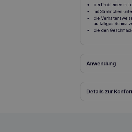
bei Problemen mit 
mit Strähnchen unt
die Verhaltensweis
auffälliges Schmat
die den Geschmack 
Anwendung
Dosierung:
Körpergewicht des H
Tägliche Portion (g)
Details zur Konfo
BALTICA Adult Lachs Hypoallergen M 1