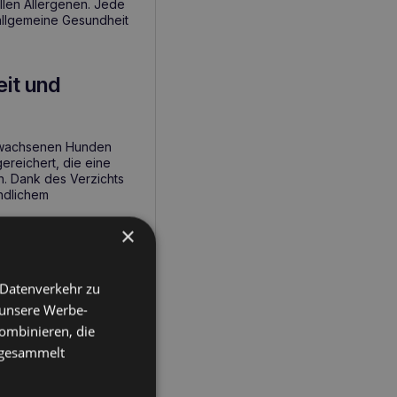
llen Allergenen. Jede
e allgemeine Gesundheit
it und
gewachsenen Hunden
ereichert, die eine
n. Dank des Verzichts
indlichem
×
esundheitlichen
 Datenverkehr zu
 unsere Werbe-
ombinieren, die
e gesammelt
r Hunderassen