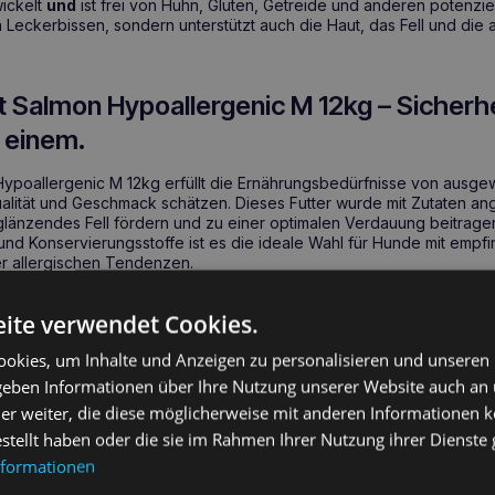
ickelt
und
ist frei von Huhn, Gluten, Getreide und anderen potenzie
ein Leckerbissen, sondern unterstützt auch die Haut, das Fell und di
 Salmon Hypoallergenic M 12kg – Sicherhe
 einem.
Hypoallergenic M 12kg erfüllt die Ernährungsbedürfnisse von aus
ualität und Geschmack schätzen. Dieses Futter wurde mit Zutaten ang
länzendes Fell fördern und zu einer optimalen Verdauung beitrage
und Konservierungsstoffe ist es die ideale Wahl für Hunde mit empf
 allergischen Tendenzen.
achs Hypoallergenic M 12kg – Die wichtigsten g
ite verwendet Cookies.
okies, um Inhalte und Anzeigen zu personalisieren und unseren
 geben Informationen über Ihre Nutzung unserer Website auch an
tur mit Atlantiklachs für eine optimale Verdauung
er weiter, die diese möglicherweise mit anderen Informationen k
en, um das Risiko allergischer Reaktionen zu minimieren
estellt haben oder die sie im Rahmen Ihrer Nutzung ihrer Dienst
e Omega-3-Fettsäuren für gesunde Haut und gesundes Fell
nformationen
mensetzung unterstützt die Gesundheit mittelgroßer erwachsene