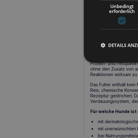
Unbedingt
BALTICA Adult S
erforderlich
Das Futter ist für erw
Nahrungsmittelallergie
nach Rücksprache mit Ih
DETAILS ANZ
BALTICA Adult S
BALTICA Adult Salmon Hy
Protein- und Fettquelle
ohne den Zusatz von an
Reaktionen wirksam zu 
Das Futter enthält kein 
Reis, chemische Konser
Rezeptur gestrichen. Da
Verdauungssystem, der
Für welche Hunde ist 
mit dermatologisch
mit unerwünschten R
bei Nahrungsmittela