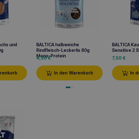
achs und
BALTICA halbweiche
BALTICA Kaua
0g
Rindfleisch-Leckerlis 80g
Sensitive 2 
Mono-Protein
4,50
€
7,50
€
arenkorb
In den Warenkorb
In 