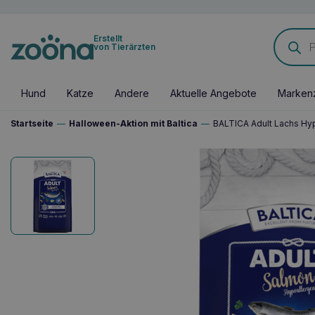
Products
Erstellt
search
von Tierärzten
Hund
Katze
Andere
Aktuelle Angebote
Marken
Startseite
—
Halloween-Aktion mit Baltica
—
BALTICA Adult Lachs Hy