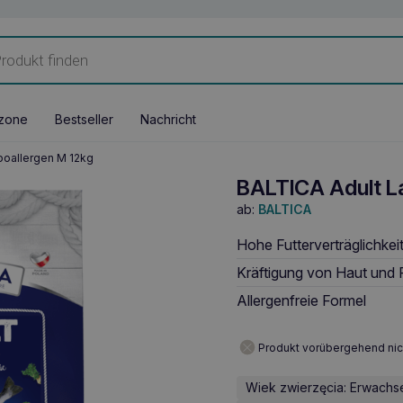
zone
Bestseller
Nachricht
poallergen M 12kg
BALTICA Adult L
ab:
BALTICA
Hohe Futterverträglichkei
Kräftigung von Haut und F
Allergenfreie Formel
Produkt vorübergehend nic
Wiek zwierzęcia: Erwach