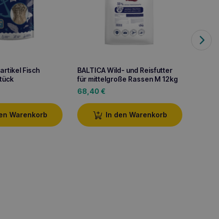
rtikel Fisch
BALTICA Wild- und Reisfutter
BALTIC
Stück
für mittelgroße Rassen M 12kg
für mi
68,40
€
68,4
den Warenkorb
In den Warenkorb