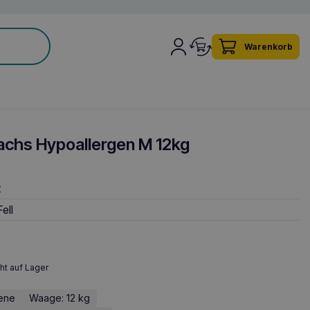
Warenkorb
achs Hypoallergen M 12kg
t
ell
ht auf Lager
sene
Waage: 12 kg