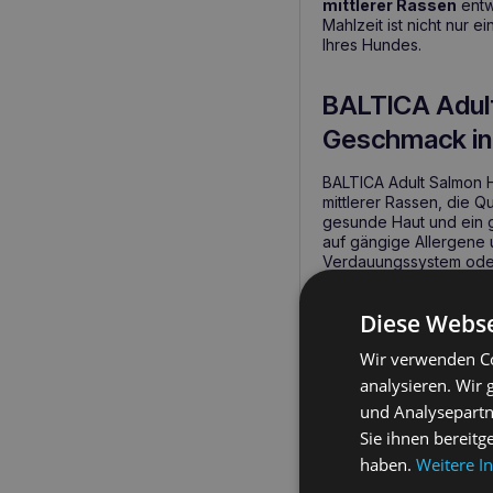
mittlerer Rassen
entw
Mahlzeit ist nicht nur 
Ihres Hundes.
BALTICA Adult
Geschmack in
BALTICA Adult Salmon 
mittlerer Rassen, die Q
gesunde Haut und ein g
auf gängige Allergene 
Verdauungssystem oder
BALTICA Adult L
Diese Webse
Vorteile:
Wir verwenden Co
analysieren. Wir
Hypoallergene Rezep
und Analysepartn
Ohne Huhn und Glut
Sie ihnen bereitg
Enthält essentiell
haben.
Weitere I
Ausgewogene Zusam