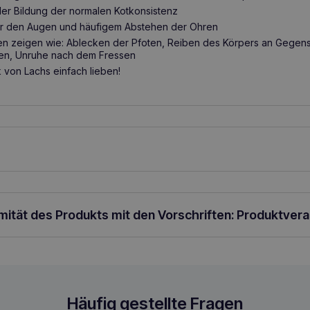
der Bildung der normalen Kotkonsistenz
er den Augen und häufigem Abstehen der Ohren
en zeigen wie: Ablecken der Pfoten, Reiben des Körpers an Gegen
zen, Unruhe nach dem Fressen
von Lachs einfach lieben!
undes (kg)
1-3
10+
30-55
>139
rmität des Produkts mit den Vorschriften: Produktver
2kg
Häufig gestellte Fragen