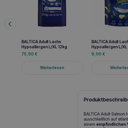
BALTICA Adult Lachs
BALTICA Adult Lac
Hypoallergen L/XL 12kg
Hypoallergen L/XL
75,90
€
9,00
€
Weiterlesen
Weiterle
Produktbeschreib
BALTICA Adult Salmon H
ausschließlich auf atla
einem
empfindlichen